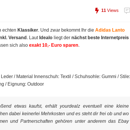
11
Views
n echten
Klassiker
. Und zwar bekommt Ihr die
Adidas Lanto
inkl. Versand
. Laut
Idealo
liegt der
nächst beste Internetpreis
ssen sich also
exakt 10,- Euro sparen
.
 Leder / Material Innenschuh: Textil / Schuhsohle: Gummi / Stile
ng / Eignung: Outdoor
end etwas kaufst, erhält yourdealz eventuell eine kleine
ehen dabei keinerlei Mehrkosten und es steht dir frei ob und wo
mmen und Partnerschaften gehören unter anderem das Ebay