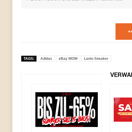
+
TAGS:
Adidas
eBay WOW
Lanto Sneaker
VERWA