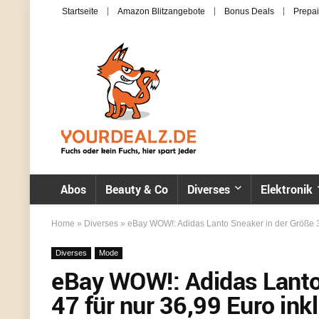
Startseite
Amazon Blitzangebote
Bonus Deals
Prepai
Abos
Beauty & Co
Diverses
Elektronik
Home
»
Diverses
»
eBay WOW!: Adidas Lanto Sneaker in der Größe 39
Diverses
Mode
eBay WOW!: Adidas Lanto 
47 für nur 36,99 Euro ink