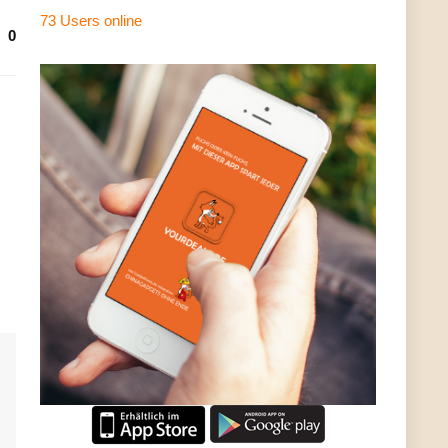
73 Users
online
0
: