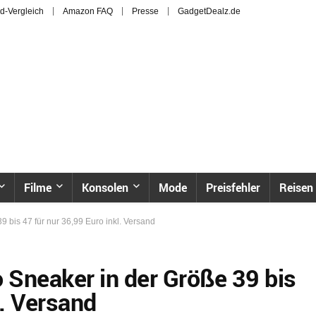
d-Vergleich
Amazon FAQ
Presse
GadgetDealz.de
Filme
Konsolen
Mode
Preisfehler
Reisen
 bis 47 für nur 36,99 Euro inkl. Versand
Sneaker in der Größe 39 bis
l. Versand