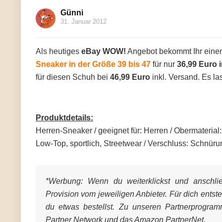
Günni
31. Januar 2012
Als heutiges
eBay WOW!
Angebot bekommt Ihr eine
Sneaker in der Größe 39 bis 47
für nur
36,99 Euro 
für diesen Schuh bei
46,99 Euro
inkl. Versand. Es la
Produktdetails:
Herren-Sneaker / geeignet für: Herren / Obermaterial:
Low-Top, sportlich, Streetwear / Verschluss: Schnüru
*Werbung:
Wenn du weiterklickst und anschließ
Provision vom jeweiligen Anbieter. Für dich entst
du etwas bestellst. Zu unseren Partnerprogra
Partner Network und das Amazon PartnerNet.