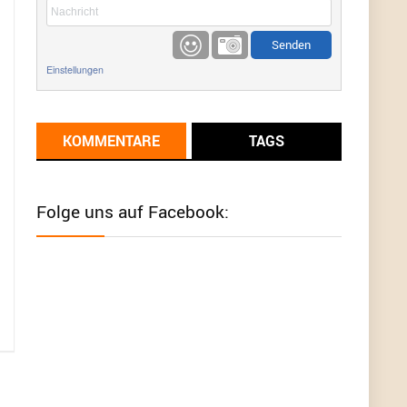
etwas
Günni
9/1/2022
6:17
Einstellungen
Ich glaube du hast den Sinn eines
Schnäppchenblogs noch immer nicht
verstanden?
KOMMENTARE
TAGS
Günni
9/1/2022
6:16
Dann schau mal bitte auf das Datum
Die
meisten Deals sind Tagespreise!
Folge uns auf Facebook:
User11493041
8/31/2022
7:10
Wird hier für 98,99 angeboten, bei Klick auf "Zum
Deal" sind es dann 140 Euro, das ist doch
Betrug am Kunden
Günni
7/30/2022
5:32
Wieso beschiss? Wir sind ein Schnäppchenblog
der "nur" auf Deals hinweist, wir selbst verkaufen
das Produkt nicht. Zudem ist das was du suchst
schon 2 Jahre her.