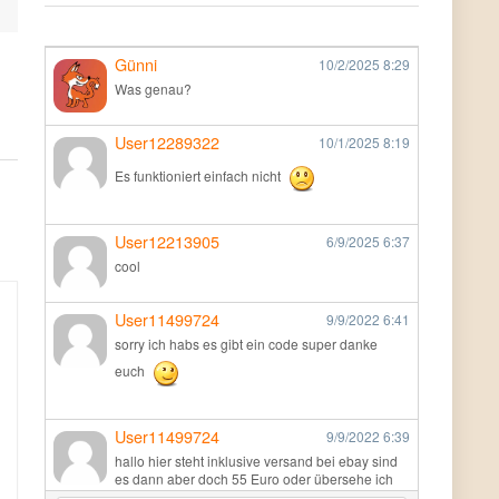
Günni
10/2/2025
8:29
Was genau?
User12289322
10/1/2025
8:19
Es funktioniert einfach nicht
User12213905
6/9/2025
6:37
cool
User11499724
9/9/2022
6:41
sorry ich habs es gibt ein code super danke
euch
User11499724
9/9/2022
6:39
hallo hier steht inklusive versand bei ebay sind
es dann aber doch 55 Euro oder übersehe ich