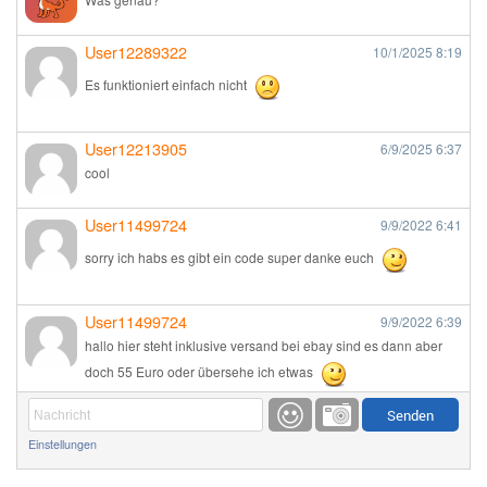
User12289322
10/1/2025
8:19
Es funktioniert einfach nicht
User12213905
6/9/2025
6:37
cool
User11499724
9/9/2022
6:41
sorry ich habs es gibt ein code super danke euch
User11499724
9/9/2022
6:39
hallo hier steht inklusive versand bei ebay sind es dann aber
doch 55 Euro oder übersehe ich etwas
Günni
9/1/2022
6:17
Einstellungen
Ich glaube du hast den Sinn eines Schnäppchenblogs noch
immer nicht verstanden?