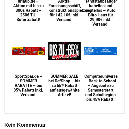
urlaub.de –
Arktis-
Handstaubsauger
Aktion mit bis zu
Forschungsschiff,
kabellos und
800€ Rabatt +
Konstruktionsspielzeug
beutellos – Auto
250€ TUI
für 142,10€ inkl.
Büro Haus für
Sofortrabatt!
Versand!
29,90€ inkl.
Versand!
SportSpar.de –
SUMMER SALE
Computeruniverse
SOMMER
bei DefShop – bis
– Back to School
RABATTE – bis
zu 65% Rabatt
– Angebote zu
35% Rabatt inkl.
auf ausgewählte
Semesterstart
Versand!
Artikel!
und Schulbeginn
bis 45% Rabatt!
Kein Kommentar