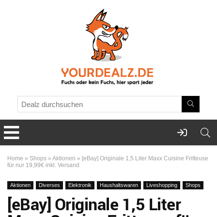
Home
»
Shops
»
Aktionen
»
[eBay] Originale 1,5 Liter Maxx Cuisine Fritteuse
für nur 19,99€ inkl. Versand
Aktionen
Diverses
Elektronik
Haushaltswaren
Liveshopping
Shops
[eBay] Originale 1,5 Liter