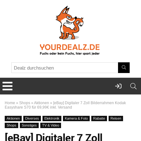
Home
»
Shops
»
Aktionen
»
[eBay] Digitaler 7 Zoll Bilderrahmen Kodak
Easyshare S70 für 69,99€ inkl. Versand
Aktionen
Diverses
Elektronik
Kamera & Foto
Rabatte
Reisen
Shops
Sonstiges
TV & Video
[eBay] Digitaler 7 Zoll