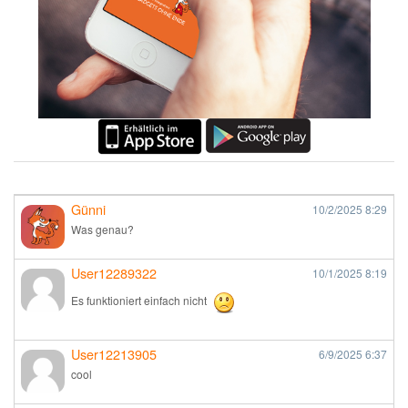
Günni
10/2/2025
8:29
Was genau?
User12289322
10/1/2025
8:19
Es funktioniert einfach nicht
User12213905
6/9/2025
6:37
cool