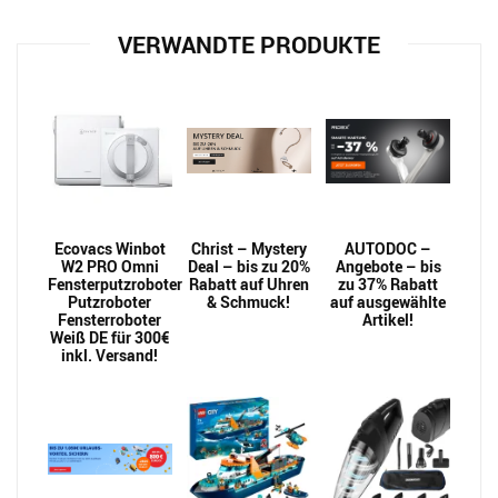
VERWANDTE PRODUKTE
Ecovacs Winbot
Christ – Mystery
AUTODOC –
W2 PRO Omni
Deal – bis zu 20%
Angebote – bis
Fensterputzroboter
Rabatt auf Uhren
zu 37% Rabatt
Putzroboter
& Schmuck!
auf ausgewählte
Fensterroboter
Artikel!
Weiß DE für 300€
inkl. Versand!