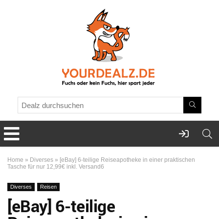
Home
»
Diverses
»
[eBay] 6-teilige Reiseapotheke in einer praktischen
Tasche für nur 12,99€ inkl. Versand6
Diverses
Reisen
[eBay] 6-teilige