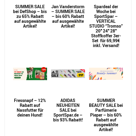
SUMMER SALE
Jan Vanderstorm
Spardeal der
bei DefShop – bis
– SUMMER SALE
Woche bei
zu 65% Rabatt
– bis 60% Rabatt
SportSpar –
auf ausgewählte
auf ausgewählte
VERTICAL
Artikel!
Artikel!
STUDIO “Tromso”
20″ 24″ 28″
Stoffkoffer 3er-
Set für 69,99€
inkl. Versand!
Fressnapf – 12%
ADIDAS
SUMMER
Rabatt auf
NEUHEITEN
BEAUTY SALE bei
Nassfutter für
SALE bei
Parfümerie
deinen Hund!
SportSpar.de –
Pieper – bis 60%
bis 93% Rabatt!
Rabatt auf
ausgewählte
Artikel!