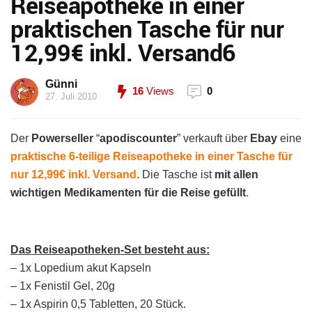
Reiseapotheke in einer
praktischen Tasche für nur
12,99€ inkl. Versand6
Günni
16
Views
0
27. Juli 2010
Der
Powerseller
“
apodiscounter
” verkauft über
Ebay
eine
praktische 6-teilige Reiseapotheke in einer Tasche für
nur 12,99€ inkl. Versand
. Die Tasche ist
mit allen
wichtigen Medikamenten für die Reise gefüllt
.
Das Reiseapotheken-Set besteht aus:
– 1x Lopedium akut Kapseln
– 1x Fenistil Gel, 20g
– 1x Aspirin 0,5 Tabletten, 20 Stück.