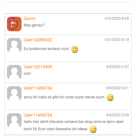
Günni
10/2/2025
8:29
Was genau?
User12289322
10/1/2025
8:19
Es funktioniert einfach nicht
User12213905
6/9/2025
6:37
cool
User11499724
9/9/2022
6:41
sorry ich habs es gibt ein code super danke euch
User11499724
9/9/2022
6:39
hallo hier steht inklusive versand bei ebay sind es dann aber
doch 55 Euro oder übersehe ich etwas