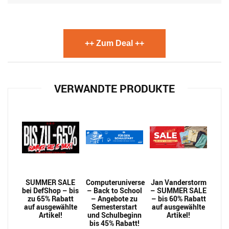
++ Zum Deal ++
VERWANDTE PRODUKTE
SUMMER SALE
Computeruniverse
Jan Vanderstorm
bei DefShop – bis
– Back to School
– SUMMER SALE
zu 65% Rabatt
– Angebote zu
– bis 60% Rabatt
auf ausgewählte
Semesterstart
auf ausgewählte
Artikel!
und Schulbeginn
Artikel!
bis 45% Rabatt!