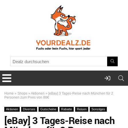
Home
»
Shops
»
Aktionen
»
[eBay] 3 Tages-Reise nach München für 2
Personen zum Preis von 88€
Aktionen
Diverses
Gutscheine
Rabatte
Reisen
Sonstiges
[eBay] 3 Tages-Reise nach