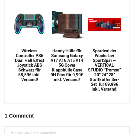
Wireless
Handy Hülle für
Spardeal der
Controller PS5
Samsung Galaxy
Woche bei
Dual Hall Effect
A17 A16 A15 A14
SportSpar –
Joystick ABS
5G Cover
VERTICAL
Schwarz für
Klapphülle Case
STUDIO “Tromso”
58,59€ inkl.
9H Glas für 9,99€
20″ 24″ 28″
Versand!
inkl. Versand!
Stoffkoffer 3er-
Set für 69,99€
inkl. Versand!
1 Comment
Zum Antworten anmelden