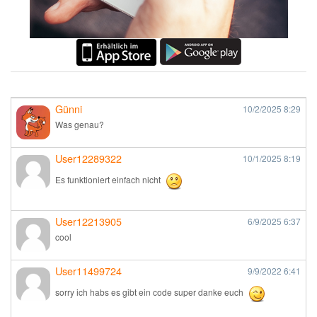
Günni
10/2/2025
8:29
Was genau?
User12289322
10/1/2025
8:19
Es funktioniert einfach nicht
User12213905
6/9/2025
6:37
cool
User11499724
9/9/2022
6:41
sorry ich habs es gibt ein code super danke euch