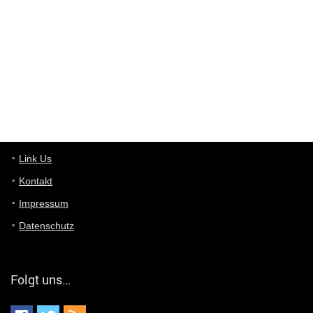
ist das was du suchst schon 2 Jahre her.
User11448863
7/13/2022
3:39
von welchem Panel sprichst du?
User11448767
7/13/2022
1:15
... das Panel hat eine durchsichtige Folie - muss diese weg??
Günni
7/11/2022
5:43
Du hast eine Mail
Link Us
Kontakt
Günni
7/11/2022
5:40
Impressum
Ich schreib dir mal zurück!
Datenschutz
Günni
7/11/2022
5:40
Jo habs gefunden!
Folgt uns…
ALIENWESEN
7/11/2022
5:40
alternativ Email senden an admin@yourdealz.de ?