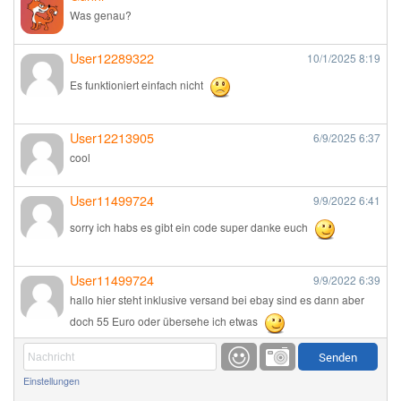
Was genau?
User12289322
10/1/2025
8:19
Es funktioniert einfach nicht
User12213905
6/9/2025
6:37
cool
User11499724
9/9/2022
6:41
sorry ich habs es gibt ein code super danke euch
User11499724
9/9/2022
6:39
hallo hier steht inklusive versand bei ebay sind es dann aber
doch 55 Euro oder übersehe ich etwas
Günni
9/1/2022
6:17
Einstellungen
Ich glaube du hast den Sinn eines Schnäppchenblogs noch