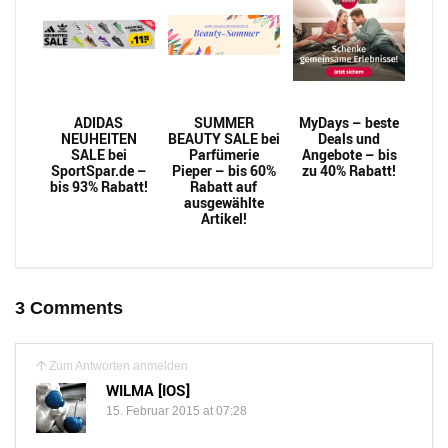
ADIDAS
SUMMER
MyDays – beste
NEUHEITEN
BEAUTY SALE bei
Deals und
SALE bei
Parfümerie
Angebote – bis
SportSpar.de –
Pieper – bis 60%
zu 40% Rabatt!
bis 93% Rabatt!
Rabatt auf
ausgewählte
Artikel!
3 Comments
Zum Antworten anmelden
WILMA [IOS]
15. Februar 2015 at 07:28