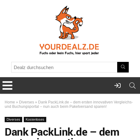
Home
»
Diverses
»
Dank PackLink.de – dem ersten innovativen Vergleichs-
und Buchungsportal – nun auch beim Paketversand sparen!
Diverses
Kostenloses
Dank PackLink.de – dem