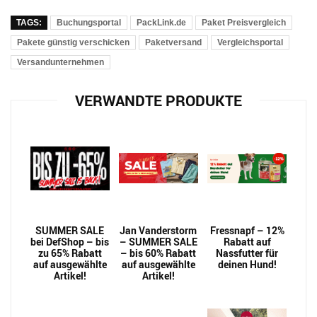
TAGS:
Buchungsportal
PackLink.de
Paket Preisvergleich
Pakete günstig verschicken
Paketversand
Vergleichsportal
Versandunternehmen
VERWANDTE PRODUKTE
SUMMER SALE
Jan Vanderstorm
Fressnapf – 12%
bei DefShop – bis
– SUMMER SALE
Rabatt auf
zu 65% Rabatt
– bis 60% Rabatt
Nassfutter für
auf ausgewählte
auf ausgewählte
deinen Hund!
Artikel!
Artikel!