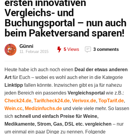
ersten innovativen
Vergleichs- und
Buchungsportal – nun auch
beim Paketversand sparen!
Günni
5
Views
3 comments
11. Februar 2015
Heute habe ich auch noch einen
Deal der etwas anderen
Art
für Euch – wobei es wohl auch eher in die Kategorie
Linktipp
fallen könnte. Inzwischen gibt es ja für nahezu
jeden Bereich ein passendes
Vergleichsportal
wie z.B.:
Check24.de
,
Tarifcheck24.de
,
Verivox.de
,
TopTarif.de
,
Wein.cc
,
Medizinfuchs.de
und viele viele mehr. So lassen
sich
schnell und einfach Preise für Weine,
Medikamente, Strom, Gas, DSL etc. vergleichen
– nur
um einmal ein paar Dinge zu nennen. Folgende