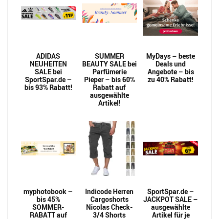
ADIDAS
SUMMER
MyDays – beste
NEUHEITEN
BEAUTY SALE bei
Deals und
SALE bei
Parfümerie
Angebote – bis
SportSpar.de –
Pieper – bis 60%
zu 40% Rabatt!
bis 93% Rabatt!
Rabatt auf
ausgewählte
Artikel!
myphotobook –
Indicode Herren
SportSpar.de –
bis 45%
Cargoshorts
JACKPOT SALE –
SOMMER-
Nicolas Check-
ausgewählte
RABATT auf
3/4 Shorts
Artikel für je