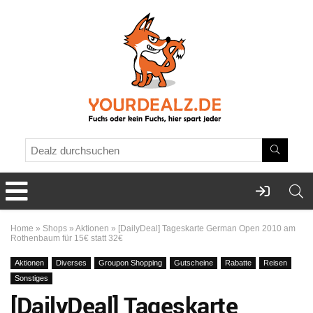
Home
»
Shops
»
Aktionen
»
[DailyDeal] Tageskarte German Open 2010 am
Rothenbaum für 15€ statt 32€
Aktionen
Diverses
Groupon Shopping
Gutscheine
Rabatte
Reisen
Sonstiges
[DailyDeal] Tageskarte