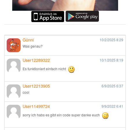
Günni
10/2/2025
8:29
Was genau?
User12289322
10/1/2025
8:19
Es funktioniert einfach nicht
User12213905
6/9/2025
6:37
cool
User11499724
9/9/2022
6:41
sorry ich habs es gibt ein code super danke euch