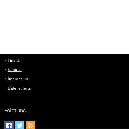
User11448863
7/13/2022
3:39
von welchem Panel sprichst du?
User11448767
7/13/2022
1:15
... das Panel hat eine durchsichtige Folie - muss diese weg??
Günni
7/11/2022
5:43
Du hast eine Mail
Link Us
Kontakt
Günni
7/11/2022
5:40
Impressum
Ich schreib dir mal zurück!
Datenschutz
Günni
7/11/2022
5:40
Jo habs gefunden!
Folgt uns…
ALIENWESEN
7/11/2022
5:40
alternativ Email senden an admin@yourdealz.de ?