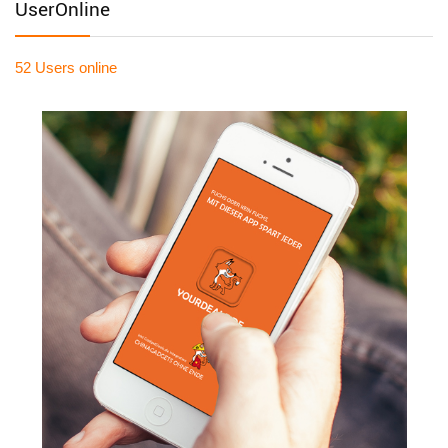
UserOnline
52 Users
online