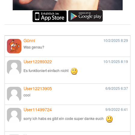
Günni
10/2/2025
8:29
Was genau?
User12289322
10/1/2025
8:19
Es funktioniert einfach nicht
User12213905
6/9/2025
6:37
cool
User11499724
9/9/2022
6:41
sorry ich habs es gibt ein code super danke euch