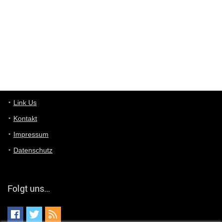
User11448863
7/13/2022
3:39
von welchem Panel sprichst du?
User11448767
7/13/2022
1:15
... das Panel hat eine durchsichtige Folie - muss diese weg??
Günni
7/11/2022
5:43
Du hast eine Mail
Link Us
Kontakt
Günni
7/11/2022
5:40
Impressum
Ich schreib dir mal zurück!
Datenschutz
Günni
7/11/2022
5:40
Jo habs gefunden!
Folgt uns…
ALIENWESEN
7/11/2022
5:40
alternativ Email senden an admin@yourdealz.de ?