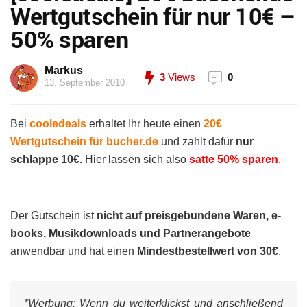
Wertgutschein für nur 10€ –
50% sparen
Markus
3
Views
0
13. September 2010
Bei
cooledeals
erhaltet Ihr heute einen
20€
Wertgutschein für bucher.de
und zahlt dafür
nur
schlappe 10€.
Hier lassen sich also
satte 50% sparen
.
Der Gutschein ist
nicht auf preisgebundene Waren, e-
books, Musikdownloads und Partnerangebote
anwendbar und hat einen
Mindestbestellwert von 30€
.
*Werbung:
Wenn du weiterklickst und anschließend