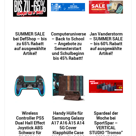
SUMMER SALE
Computeruniverse
Jan Vanderstorm
bei DefShop – bis
– Back to School
– SUMMER SALE
zu 65% Rabatt
– Angebote zu
– bis 60% Rabatt
auf ausgewählte
Semesterstart
auf ausgewählte
Artikel!
und Schulbeginn
Artikel!
bis 45% Rabatt!
Wireless
Handy Hülle für
Spardeal der
Controller PS5
Samsung Galaxy
Woche bei
Dual Hall Effect
A17 A16 A15 A14
SportSpar –
Joystick ABS
5G Cover
VERTICAL
Schwarz für
Klapphülle Case
STUDIO “Tromso”