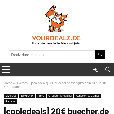
Home
»
Diverses
»
[cooledeals] 20€ buecher.de Wertgutschein für nur 10€ –
50% sparen
Diverses
Elektronik
Filme
Groupon Shopping
Konsolen & Games
Rabatte
[cooledeals] 20€ buecher.de