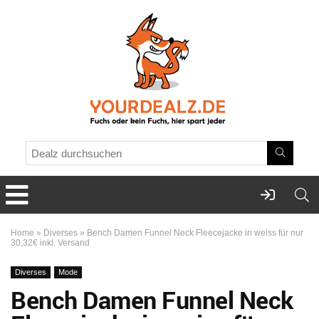
Home
»
Diverses
»
Bench Damen Funnel Neck Fleecejacke in weiss für nur
30,32€ inkl. Versand
Diverses
Mode
Bench Damen Funnel Neck