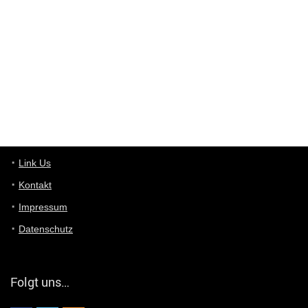
Deals hinweist, wir selbst verkaufen das Produkt nicht. Zudem
ist das was du suchst schon 2 Jahre her.
User11448863
7/13/2022
3:39
von welchem Panel sprichst du?
User11448767
7/13/2022
1:15
... das Panel hat eine durchsichtige Folie - muss diese weg??
Günni
7/11/2022
5:43
Du hast eine Mail
Link Us
Kontakt
Günni
7/11/2022
5:40
Impressum
Ich schreib dir mal zurück!
Datenschutz
Günni
7/11/2022
5:40
Jo habs gefunden!
Folgt uns…
ALIENWESEN
7/11/2022
5:40