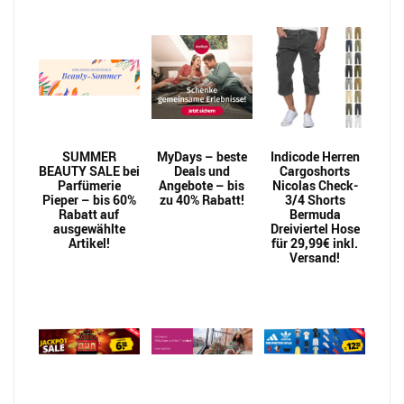
SUMMER
MyDays – beste
Indicode Herren
BEAUTY SALE bei
Deals und
Cargoshorts
Parfümerie
Angebote – bis
Nicolas Check-
Pieper – bis 60%
zu 40% Rabatt!
3/4 Shorts
Rabatt auf
Bermuda
ausgewählte
Dreiviertel Hose
Artikel!
für 29,99€ inkl.
Versand!