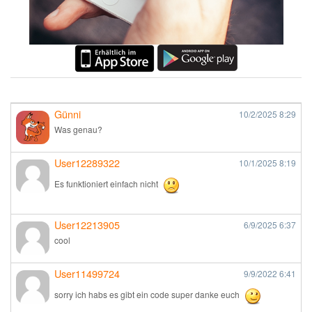
Günni
10/2/2025
8:29
Was genau?
User12289322
10/1/2025
8:19
Es funktioniert einfach nicht
User12213905
6/9/2025
6:37
cool
User11499724
9/9/2022
6:41
sorry ich habs es gibt ein code super danke euch