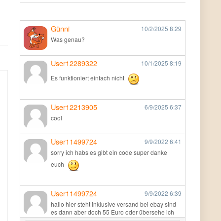
Günni
10/2/2025
8:29
Was genau?
User12289322
10/1/2025
8:19
Es funktioniert einfach nicht
User12213905
6/9/2025
6:37
cool
User11499724
9/9/2022
6:41
sorry ich habs es gibt ein code super danke
euch
User11499724
9/9/2022
6:39
hallo hier steht inklusive versand bei ebay sind
es dann aber doch 55 Euro oder übersehe ich