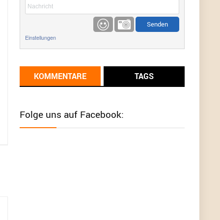
etwas
Günni
9/1/2022
6:17
Einstellungen
Ich glaube du hast den Sinn eines
Schnäppchenblogs noch immer nicht
verstanden?
KOMMENTARE
TAGS
Günni
9/1/2022
6:16
Dann schau mal bitte auf das Datum
Die
meisten Deals sind Tagespreise!
Folge uns auf Facebook:
User11493041
8/31/2022
7:10
Wird hier für 98,99 angeboten, bei Klick auf "Zum
Deal" sind es dann 140 Euro, das ist doch
Betrug am Kunden
Günni
7/30/2022
5:32
Wieso beschiss? Wir sind ein Schnäppchenblog
der "nur" auf Deals hinweist, wir selbst verkaufen
das Produkt nicht. Zudem ist das was du suchst
schon 2 Jahre her.