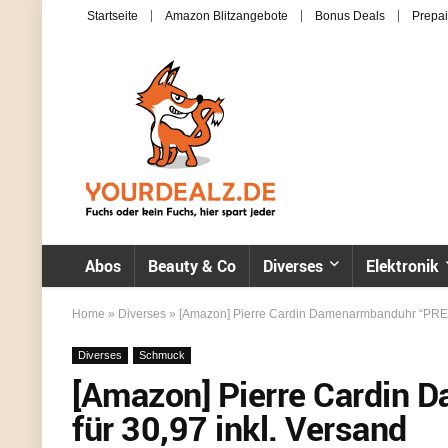
Startseite
Amazon Blitzangebote
Bonus Deals
Prepai
Abos
Beauty & Co
Diverses
Elektronik
Home
»
Diverses
»
[Amazon] Pierre Cardin Damenarmbanduhr “PREMI
Diverses
Schmuck
[Amazon] Pierre Cardin
für 30,97 inkl. Versand