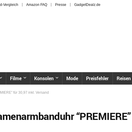
d-Vergleich
Amazon FAQ
Presse
GadgetDealz.de
Filme
Konsolen
Mode
Preisfehler
Reisen
ERE” für 30,97 inkl. Versand
 Damenarmbanduhr “PREMIERE”