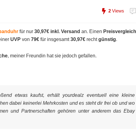
2
Views
banduhr
für nur
30,97€ inkl. Versand
an. Einen
Preisvergleic
einer
UVP
von
79€
für insgesamt
30,97€
recht
günstig
.
che
, meiner Freundin hat sie jedoch gefallen.
end etwas kaufst, erhält yourdealz eventuell eine kleine
ehen dabei keinerlei Mehrkosten und es steht dir frei ob und wo
mmen und Partnerschaften gehören unter anderem das Ebay