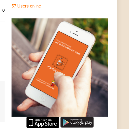
57 Users
online
0
h