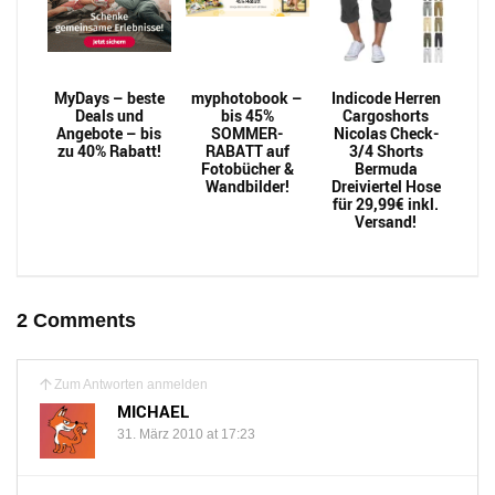
MyDays – beste
myphotobook –
Indicode Herren
Deals und
bis 45%
Cargoshorts
Angebote – bis
SOMMER-
Nicolas Check-
zu 40% Rabatt!
RABATT auf
3/4 Shorts
Fotobücher &
Bermuda
Wandbilder!
Dreiviertel Hose
für 29,99€ inkl.
Versand!
2 Comments
Zum Antworten anmelden
MICHAEL
31. März 2010 at 17:23