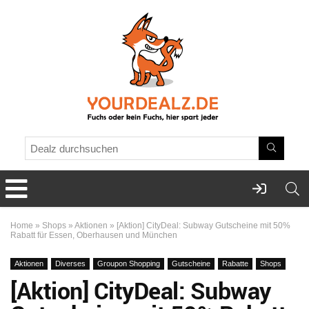
Home
»
Shops
»
Aktionen
»
[Aktion] CityDeal: Subway Gutscheine mit 50%
Rabatt für Essen, Oberhausen und München
Aktionen
Diverses
Groupon Shopping
Gutscheine
Rabatte
Shops
[Aktion] CityDeal: Subway