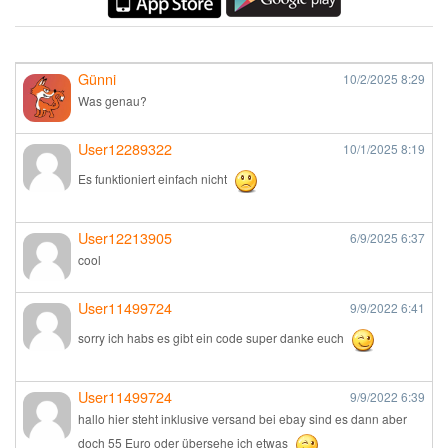
Günni
10/2/2025
8:29
Was genau?
User12289322
10/1/2025
8:19
Es funktioniert einfach nicht
User12213905
6/9/2025
6:37
cool
User11499724
9/9/2022
6:41
sorry ich habs es gibt ein code super danke euch
User11499724
9/9/2022
6:39
hallo hier steht inklusive versand bei ebay sind es dann aber
doch 55 Euro oder übersehe ich etwas