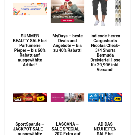
SUMMER
MyDays – beste
Indicode Herren
BEAUTY SALE bei
Deals und
Cargoshorts
Parfümerie
Angebote – bis
Nicolas Check-
Pieper – bis 60%
zu 40% Rabatt!
3/4 Shorts
Rabatt auf
Bermuda
ausgewählte
Dreiviertel Hose
Artikel!
für 29,99€ inkl.
Versand!
SportSpar.de –
LASCANA –
ADIDAS
JACKPOT SALE –
SALE SPECIAL –
NEUHEITEN
ausgewählte
20% Extra auf
SALE bei