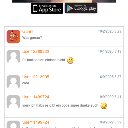
Günni
10/2/2025
8:29
Was genau?
User12289322
10/1/2025
8:19
Es funktioniert einfach nicht
User12213905
6/9/2025
6:37
cool
User11499724
9/9/2022
6:41
sorry ich habs es gibt ein code super danke euch
User11499724
9/9/2022
6:39