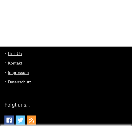
User11448863
7/13/2022
3:39
von welchem Panel sprichst du?
User11448767
7/13/2022
1:15
... das Panel hat eine durchsichtige Folie - muss diese weg??
Günni
7/11/2022
5:43
Du hast eine Mail
Link Us
Kontakt
Günni
7/11/2022
5:40
Impressum
Ich schreib dir mal zurück!
Datenschutz
Günni
7/11/2022
5:40
Jo habs gefunden!
Folgt uns…
ALIENWESEN
7/11/2022
5:40
alternativ Email senden an admin@yourdealz.de ?