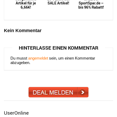
Artikel für je
SALE Artikel!
SportSpar.de –
6,66€!
bis 96% Rabatt!
Kein Kommentar
HINTERLASSE EINEN KOMMENTAR
Du musst
angemeldet
sein, um einen Kommentar
abzugeben.
UserOnline