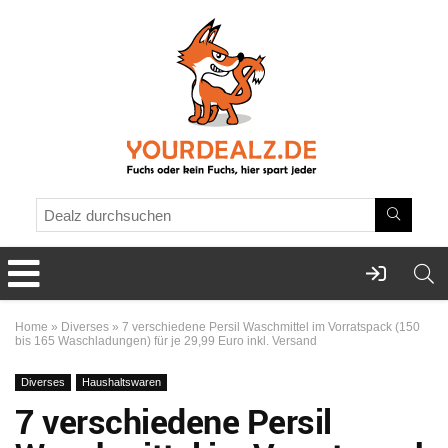
Home
»
Diverses
»
7 verschiedene Persil Waschmittel im Vorratspack (150
bis 165 Waschladungen) für je 29,99 Euro inkl. Versand
Diverses
Haushaltswaren
7 verschiedene Persil