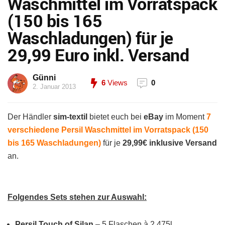
Waschmittel im Vorratspack
(150 bis 165
Waschladungen) für je
29,99 Euro inkl. Versand
Günni
6
Views
0
2. Januar 2013
Der Händler
sim-textil
bietet euch bei
eBay
im Moment
7
verschiedene Persil Waschmittel im Vorratspack (150
bis 165 Waschladungen)
für je
29,99€ inklusive Versand
an.
Folgendes Sets stehen zur Auswahl:
Persil Touch of Silan
– 5 Flaschen à 2,475l