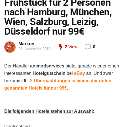
Frühstück für 2 Personen
nach Hamburg, München,
Wien, Salzburg, Leizig,
Düsseldorf nur 99€
Markus
2
Views
0
23. November 2010
Der Händler
animodservices
bietet gerade wieder einen
interessanten
Hotelgutschein
bei
eBay
an. Und zwar
bekommt Ihr
2 Übernachtungen in einem der unten
genannten Hotels für nur 99€
.
Die folgenden Hotels stehen zur Auswahl:
Deutschland: