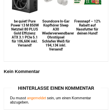
be quiet! Pure
Soundcore In-Ear
Fressnapf – 12%
Power 13 M 850W
Kopfhörer Sleep
Rabatt auf
Netzteil 80 PLUS
A30
Nassfutter für
Gold Effizienz
Wiederverwendbarer
deinen Hund!
ATX 3.1 PCIe 5.1
Ohrstöpsel
für 106,60€ inkl.
Schlafen Weiß für
Versand!
194,13€ inkl.
Versand!
Kein Kommentar
HINTERLASSE EINEN KOMMENTAR
Du musst
angemeldet
sein, um einen Kommentar
abzugeben.