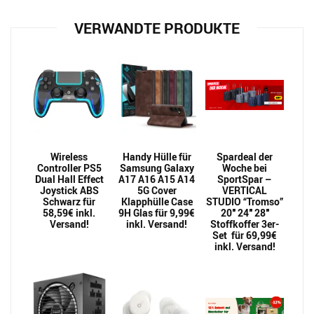
VERWANDTE PRODUKTE
Wireless
Handy Hülle für
Spardeal der
Controller PS5
Samsung Galaxy
Woche bei
Dual Hall Effect
A17 A16 A15 A14
SportSpar –
Joystick ABS
5G Cover
VERTICAL
Schwarz für
Klapphülle Case
STUDIO “Tromso”
58,59€ inkl.
9H Glas für 9,99€
20″ 24″ 28″
Versand!
inkl. Versand!
Stoffkoffer 3er-
Set für 69,99€
inkl. Versand!