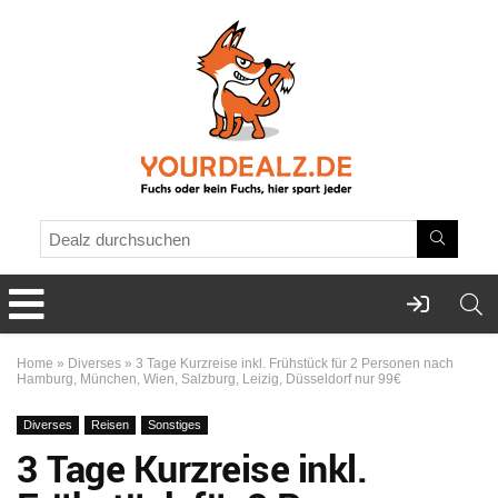
Home
»
Diverses
»
3 Tage Kurzreise inkl. Frühstück für 2 Personen nach
Hamburg, München, Wien, Salzburg, Leizig, Düsseldorf nur 99€
Diverses
Reisen
Sonstiges
3 Tage Kurzreise inkl.