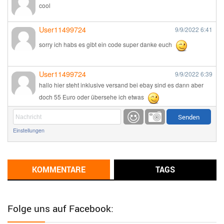
cool
User11499724
9/9/2022
6:41
sorry ich habs es gibt ein code super danke euch
User11499724
9/9/2022
6:39
hallo hier steht inklusive versand bei ebay sind es dann aber
doch 55 Euro oder übersehe ich etwas
Günni
9/1/2022
6:17
Einstellungen
Ich glaube du hast den Sinn eines Schnäppchenblogs noch
immer nicht verstanden?
Günni
KOMMENTARE
TAGS
9/1/2022
6:16
Dann schau mal bitte auf das Datum
Die meisten Deals
sind Tagespreise!
Folge uns auf Facebook:
User11493041
8/31/2022
7:10