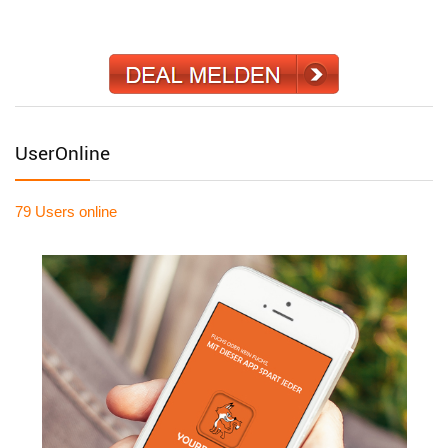
UserOnline
79 Users
online