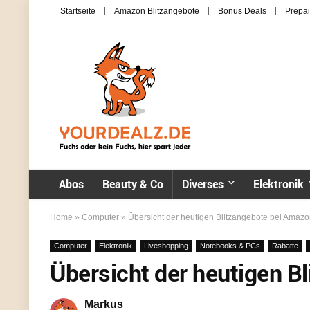
Startseite
Amazon Blitzangebote
Bonus Deals
Prepai
Abos
Beauty & Co
Diverses
Elektronik
Home
»
Computer
»
Übersicht der heutigen Blitzangebote bei Amaz
Computer
Elektronik
Liveshopping
Notebooks & PCs
Rabatte
Übersicht der heutigen B
Markus