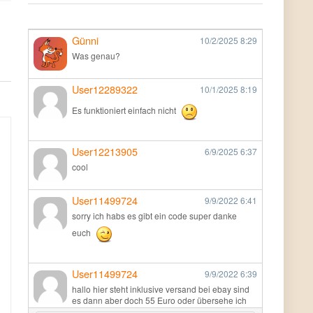
Günni
10/2/2025
8:29
Was genau?
User12289322
10/1/2025
8:19
Es funktioniert einfach nicht
User12213905
6/9/2025
6:37
cool
User11499724
9/9/2022
6:41
sorry ich habs es gibt ein code super danke
euch
User11499724
9/9/2022
6:39
hallo hier steht inklusive versand bei ebay sind
es dann aber doch 55 Euro oder übersehe ich