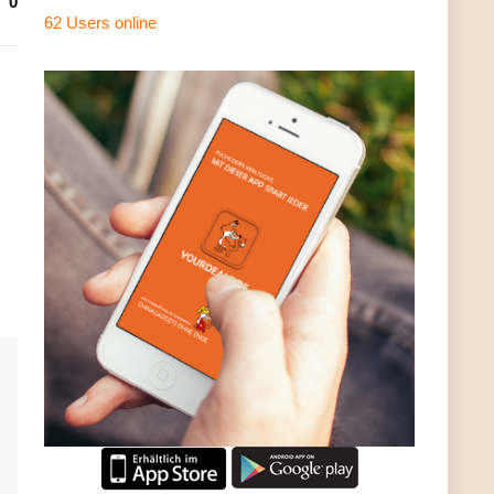
0
62 Users
online