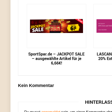
SportSpar.de – JACKPOT SALE
LASCAN
– ausgewählte Artikel für je
20% Ext
6,66€!
Kein Kommentar
HINTERLAS
Du musst
angemeldet
sein, um einen Kommentar ab