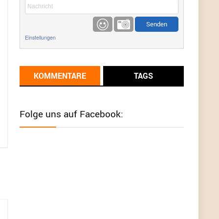
etwas
Günni
9/1/2022
6:17
Einstellungen
Ich glaube du hast den Sinn eines
Schnäppchenblogs noch immer nicht
verstanden?
KOMMENTARE
TAGS
Günni
9/1/2022
6:16
Dann schau mal bitte auf das Datum
Die
meisten Deals sind Tagespreise!
Folge uns auf Facebook:
User11493041
8/31/2022
7:10
Wird hier für 98,99 angeboten, bei Klick auf "Zum
Deal" sind es dann 140 Euro, das ist doch
Betrug am Kunden
Günni
7/30/2022
5:32
Wieso beschiss? Wir sind ein Schnäppchenblog
der "nur" auf Deals hinweist, wir selbst verkaufen
das Produkt nicht. Zudem ist das was du suchst
schon 2 Jahre her.