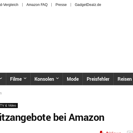
d-Vergleich
Amazon FAQ
Presse
GadgetDealz.de
Filme
Konsolen
Mode
Preisfehler
Reisen
on
TV & Video
litzangebote bei Amazon