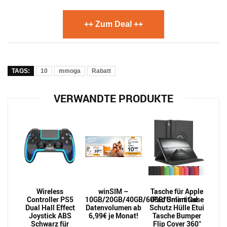
++ Zum Deal ++
TAGS:
10
mmoga
Rabatt
VERWANDTE PRODUKTE
Wireless
winSIM –
Tasche für Apple
Controller PS5
10GB/20GB/40GB/60GB/Unlimited
iPad Smart Case
Dual Hall Effect
Datenvolumen ab
Schutz Hülle Etui
Joystick ABS
6,99€ je Monat!
Tasche Bumper
Schwarz für
Flip Cover 360°