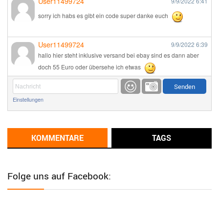
User11499724
9/9/2022
6:41
sorry ich habs es gibt ein code super danke euch
User11499724
9/9/2022
6:39
hallo hier steht inklusive versand bei ebay sind es dann aber
doch 55 Euro oder übersehe ich etwas
Günni
9/1/2022
6:17
Einstellungen
Ich glaube du hast den Sinn eines Schnäppchenblogs noch
immer nicht verstanden?
Günni
KOMMENTARE
TAGS
9/1/2022
6:16
Dann schau mal bitte auf das Datum
Die meisten Deals
sind Tagespreise!
Folge uns auf Facebook:
User11493041
8/31/2022
7:10
Wird hier für 98,99 angeboten, bei Klick auf "Zum Deal" sind es
dann 140 Euro, das ist doch Betrug am Kunden