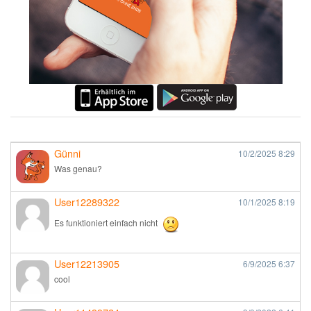
Günni
10/2/2025
8:29
Was genau?
User12289322
10/1/2025
8:19
Es funktioniert einfach nicht
User12213905
6/9/2025
6:37
cool