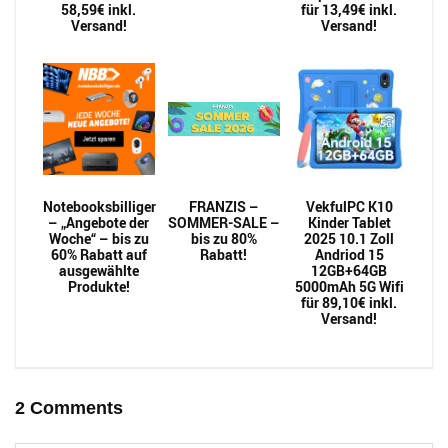
58,59€ inkl.
für 13,49€ inkl.
Versand!
Versand!
Notebooksbilliger
FRANZIS –
VekfulPC K10
– „Angebote der
SOMMER-SALE –
Kinder Tablet
Woche“ – bis zu
bis zu 80%
2025 10.1 Zoll
60% Rabatt auf
Rabatt!
Andriod 15
ausgewählte
12GB+64GB
Produkte!
5000mAh 5G Wifi
für 89,10€ inkl.
Versand!
2 Comments