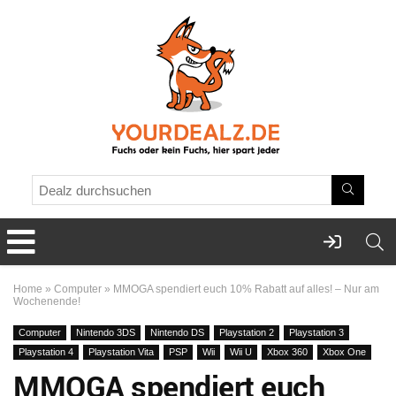
Home
»
Computer
»
MMOGA spendiert euch 10% Rabatt auf alles! – Nur am
Wochenende!
Computer
Nintendo 3DS
Nintendo DS
Playstation 2
Playstation 3
Playstation 4
Playstation Vita
PSP
Wii
Wii U
Xbox 360
Xbox One
MMOGA spendiert euch