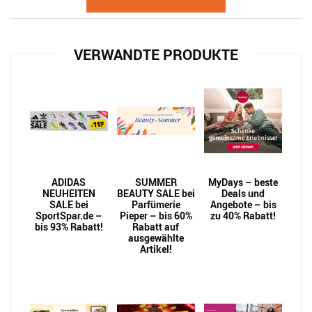
VERWANDTE PRODUKTE
ADIDAS
SUMMER
MyDays – beste
NEUHEITEN
BEAUTY SALE bei
Deals und
SALE bei
Parfümerie
Angebote – bis
SportSpar.de –
Pieper – bis 60%
zu 40% Rabatt!
bis 93% Rabatt!
Rabatt auf
ausgewählte
Artikel!