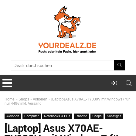
Home
»
Shops
»
Aktionen
»
[Laptop] Asus X70AE-TY030V mit Windows7 für
nur 449€ inkl. Versand
Aktionen
Computer
Notebooks & PCs
Rabatte
Shops
Sonstiges
[Laptop] Asus X70AE-