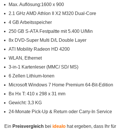
Max. Auflösung:1600 x 900
2.1 GHz AMD Athlon II X2 M320 Dual-Core
4 GB Arbeitsspeicher
250 GB S-ATA Festpaltte mit 5.400 U/Min
8x DVD-Super Multi D/L Double Layer
ATI Mobility Radeon HD 4200
WLAN, Ethernet
3-in-1 Kartenleser (MMC/ SD/ MS)
6 Zellen Lithium-Ionen
Microsoft Windows 7 Home Premium 64-Bit-Edition
Bx Hx T: 410 x 298 x 31 mm
Gewicht: 3,3 KG
24-Monate Pick-Up & Return oder Carry-In Service
Ein
Preisvergleich
bei
idealo
hat ergeben, dass Ihr für