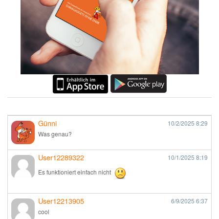
Günni
10/2/2025
8:29
Was genau?
User12289322
10/1/2025
8:19
Es funktioniert einfach nicht
User12213905
6/9/2025
6:37
cool