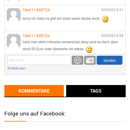
User11499724
9/9/2022
6:41
sorry ich habs es gibt ein code super danke euch
User11499724
9/9/2022
6:39
hallo hier steht inklusive versand bei ebay sind es dann aber
doch 55 Euro oder übersehe ich etwas
Günni
9/1/2022
6:17
Einstellungen
Ich glaube du hast den Sinn eines Schnäppchenblogs noch
immer nicht verstanden?
Günni
KOMMENTARE
TAGS
9/1/2022
6:16
Dann schau mal bitte auf das Datum
Die meisten Deals
sind Tagespreise!
Folge uns auf Facebook:
User11493041
8/31/2022
7:10
Wird hier für 98,99 angeboten, bei Klick auf "Zum Deal" sind es