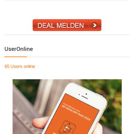
UserOnline
65 Users
online