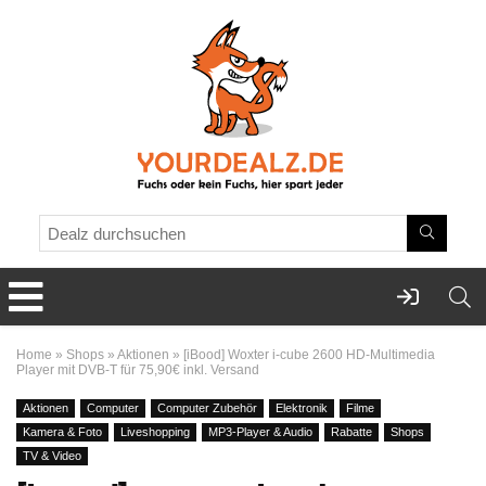
Home
»
Shops
»
Aktionen
»
[iBood] Woxter i-cube 2600 HD-Multimedia
Player mit DVB-T für 75,90€ inkl. Versand
Aktionen
Computer
Computer Zubehör
Elektronik
Filme
Kamera & Foto
Liveshopping
MP3-Player & Audio
Rabatte
Shops
TV & Video