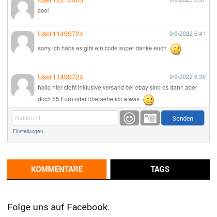
cool
User11499724
9/9/2022
6:41
sorry ich habs es gibt ein code super danke euch
User11499724
9/9/2022
6:39
hallo hier steht inklusive versand bei ebay sind es dann aber
doch 55 Euro oder übersehe ich etwas
Günni
9/1/2022
6:17
Einstellungen
Ich glaube du hast den Sinn eines Schnäppchenblogs noch
immer nicht verstanden?
Günni
KOMMENTARE
TAGS
9/1/2022
6:16
Dann schau mal bitte auf das Datum
Die meisten Deals
sind Tagespreise!
Folge uns auf Facebook: