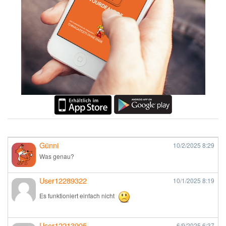
Günni
10/2/2025
8:29
Was genau?
User12289322
10/1/2025
8:19
Es funktioniert einfach nicht
User12213905
6/9/2025
6:37