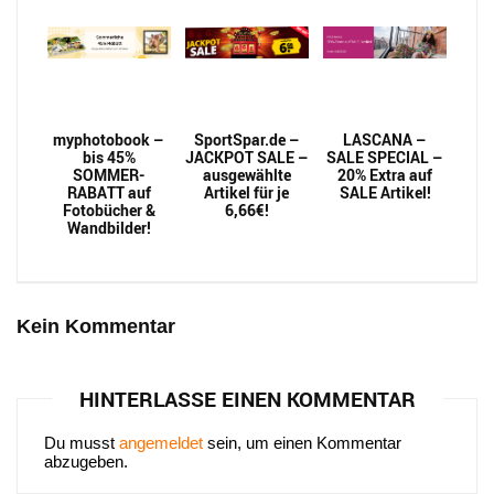
myphotobook –
SportSpar.de –
LASCANA –
bis 45%
JACKPOT SALE –
SALE SPECIAL –
SOMMER-
ausgewählte
20% Extra auf
RABATT auf
Artikel für je
SALE Artikel!
Fotobücher &
6,66€!
Wandbilder!
Kein Kommentar
HINTERLASSE EINEN KOMMENTAR
Du musst
angemeldet
sein, um einen Kommentar
abzugeben.