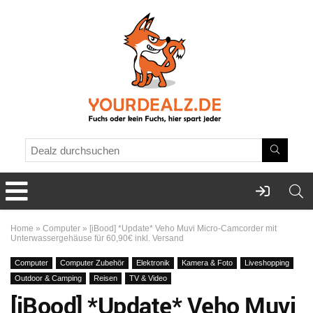
Home
»
Computer
»
[iBood] *Update* Veho Muvi Micro-Camcorder mit
Unterwassergehäuse für 60,90€ inkl. Versand
Computer
Computer Zubehör
Elektronik
Kamera & Foto
Liveshopping
Outdoor & Camping
Reisen
TV & Video
[iBood] *Update* Veho Muvi