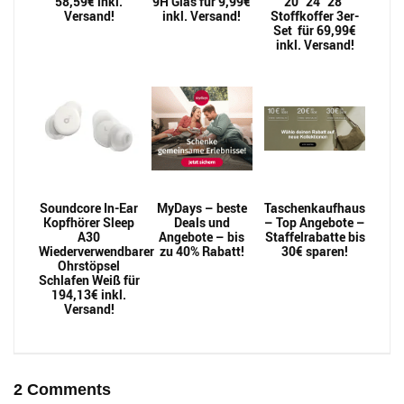
58,59€ inkl.
9H Glas für 9,99€
20″ 24″ 28″
Versand!
inkl. Versand!
Stoffkoffer 3er-
Set für 69,99€
inkl. Versand!
Soundcore In-Ear
MyDays – beste
Taschenkaufhaus
Kopfhörer Sleep
Deals und
– Top Angebote –
A30
Angebote – bis
Staffelrabatte bis
Wiederverwendbarer
zu 40% Rabatt!
30€ sparen!
Ohrstöpsel
Schlafen Weiß für
194,13€ inkl.
Versand!
2 Comments