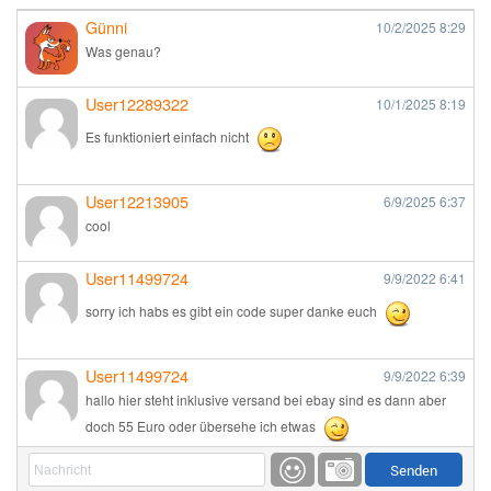
Günni
10/2/2025
8:29
Was genau?
User12289322
10/1/2025
8:19
Es funktioniert einfach nicht
User12213905
6/9/2025
6:37
cool
User11499724
9/9/2022
6:41
sorry ich habs es gibt ein code super danke euch
User11499724
9/9/2022
6:39
hallo hier steht inklusive versand bei ebay sind es dann aber
doch 55 Euro oder übersehe ich etwas
Günni
9/1/2022
6:17