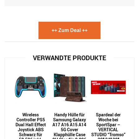
++ Zum Deal ++
VERWANDTE PRODUKTE
Wireless
Handy Hülle für
Spardeal der
Controller PS5
Samsung Galaxy
Woche bei
Dual Hall Effect
A17 A16 A15 A14
SportSpar –
Joystick ABS
5G Cover
VERTICAL
Schwarz für
Klapphülle Case
STUDIO “Tromso”