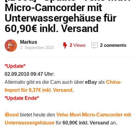
Micro-Camcorder mit
Unterwassergehäuse für
60,90€ inkl. Versand
Markus
2
Views
2 comments
2. September 2010
*Update*
02.09.2010 09:47 Uhr:
Alternativ gibt es die Cam auch über
eBay
als
China-
Import für 9,37€ inkl. Versand
.
*Update Ende*
iBood
bietet heute den
Veho Muvi Micro-Camcorder mit
Unterwassergehäuse
für
60,90€ inkl. Versand
an.