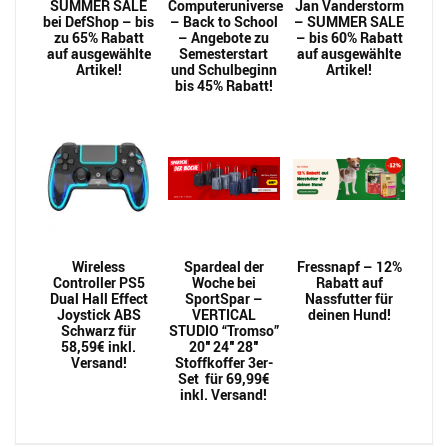
SUMMER SALE
Computeruniverse
Jan Vanderstorm
bei DefShop – bis
– Back to School
– SUMMER SALE
zu 65% Rabatt
– Angebote zu
– bis 60% Rabatt
auf ausgewählte
Semesterstart
auf ausgewählte
Artikel!
und Schulbeginn
Artikel!
bis 45% Rabatt!
Wireless
Spardeal der
Fressnapf – 12%
Controller PS5
Woche bei
Rabatt auf
Dual Hall Effect
SportSpar –
Nassfutter für
Joystick ABS
VERTICAL
deinen Hund!
Schwarz für
STUDIO “Tromso”
58,59€ inkl.
20″ 24″ 28″
Versand!
Stoffkoffer 3er-
Set für 69,99€
inkl. Versand!