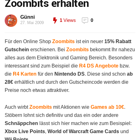
Zoombits erhalten
Günni
1
Views
0
27. Mai 2009
Für den Online Shop
Zoombits
ist ein neuer
15% Rabatt
Gutschein
erschienen. Bei
Zoombits
bekommt Ihr nahezu
alles aus dem Elektronik und Gaming Bereich. Besonders
interessant sind zum Beispiel die
R4 DS Angebote
bzw.
die
R4 Karten
für den
Nintendo DS
. Diese sind schon
ab
28€
erhältlich und durch den Gutscheincode werden die
Preise noch etwas attraktiver.
Auch wirbt
Zoombits
mit Aktionen wie
Games ab 10€
.
Stöbern lohnt sich definitiv und das ein oder andere
Schnäppchen
lässt sich hier machen wie zum Besispiel:
Xbox Live Points
,
World of Warcraft Game Cards
und
Wii Points
.