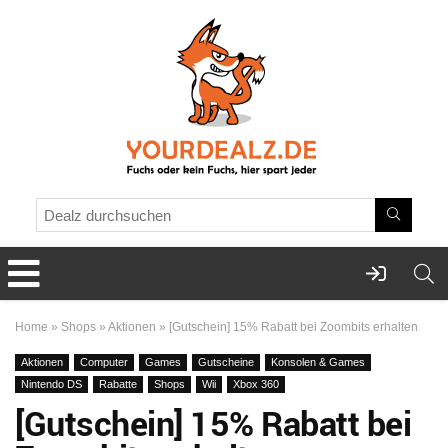
Home
»
Shops
»
Aktionen
»
[Gutschein] 15% Rabatt bei Zoombits erhalten
Aktionen
Computer
Games
Gutscheine
Konsolen & Games
Nintendo DS
Rabatte
Shops
Wii
Xbox 360
[Gutschein] 15% Rabatt bei