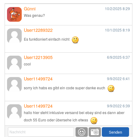
Günni
10/2/2025
8:29
Was genau?
User12289322
10/1/2025
8:19
Es funktioniert einfach nicht
User12213905
6/9/2025
6:37
cool
User11499724
9/9/2022
6:41
sorry ich habs es gibt ein code super danke euch
User11499724
9/9/2022
6:39
hallo hier steht inklusive versand bei ebay sind es dann aber
doch 55 Euro oder übersehe ich etwas