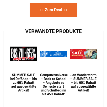
++ Zum Deal ++
VERWANDTE PRODUKTE
SUMMER SALE
Computeruniverse
Jan Vanderstorm
bei DefShop – bis
– Back to School
– SUMMER SALE
zu 65% Rabatt
– Angebote zu
– bis 60% Rabatt
auf ausgewählte
Semesterstart
auf ausgewählte
Artikel!
und Schulbeginn
Artikel!
bis 45% Rabatt!