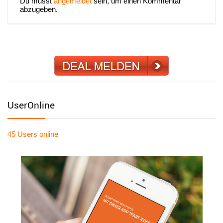
Du musst
angemeldet
sein, um einen Kommentar
abzugeben.
UserOnline
45 Users
online