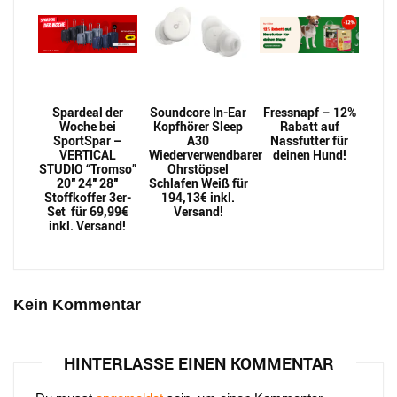
Spardeal der
Soundcore In-Ear
Fressnapf – 12%
Woche bei
Kopfhörer Sleep
Rabatt auf
SportSpar –
A30
Nassfutter für
VERTICAL
Wiederverwendbarer
deinen Hund!
STUDIO “Tromso”
Ohrstöpsel
20″ 24″ 28″
Schlafen Weiß für
Stoffkoffer 3er-
194,13€ inkl.
Set für 69,99€
Versand!
inkl. Versand!
Kein Kommentar
HINTERLASSE EINEN KOMMENTAR