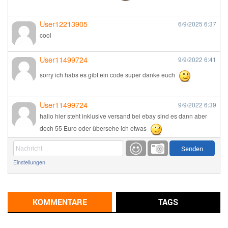
User12213905
6/9/2025
6:37
cool
User11499724
9/9/2022
6:41
sorry ich habs es gibt ein code super danke euch
User11499724
9/9/2022
6:39
hallo hier steht inklusive versand bei ebay sind es dann aber
doch 55 Euro oder übersehe ich etwas
Günni
9/1/2022
6:17
Einstellungen
Ich glaube du hast den Sinn eines Schnäppchenblogs noch
immer nicht verstanden?
Günni
KOMMENTARE
TAGS
9/1/2022
6:16
Dann schau mal bitte auf das Datum
Die meisten Deals