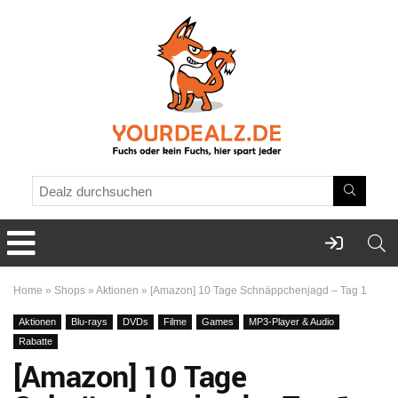
Home
»
Shops
»
Aktionen
»
[Amazon] 10 Tage Schnäppchenjagd – Tag 1
Aktionen
Blu-rays
DVDs
Filme
Games
MP3-Player & Audio
Rabatte
[Amazon] 10 Tage