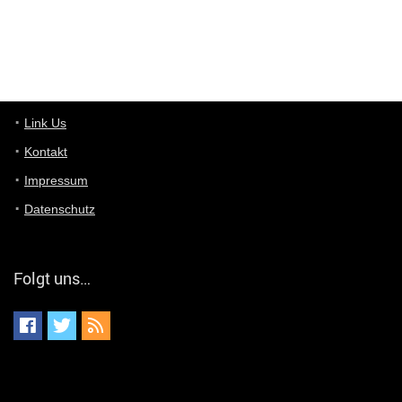
User11448767
7/13/2022
1:15
... das Panel hat eine durchsichtige Folie - muss diese weg??
Günni
7/11/2022
5:43
Du hast eine Mail
Link Us
Kontakt
Günni
7/11/2022
5:40
Impressum
Ich schreib dir mal zurück!
Datenschutz
Günni
7/11/2022
5:40
Jo habs gefunden!
Folgt uns…
ALIENWESEN
7/11/2022
5:40
alternativ Email senden an admin@yourdealz.de ?
ALIENWESEN
7/11/2022
5:38
nein, Dealübeschrift: DDownload