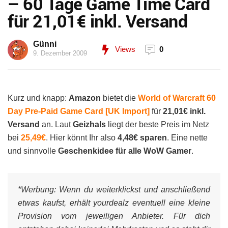
– 60 Tage Game Time Card
für 21,01€ inkl. Versand
Günni
Views
0
9. Dezember 2009
Kurz und knapp:
Amazon
bietet die
World of Warcraft 60
Day Pre-Paid Game Card [UK Import]
für
21,01€ inkl.
Versand
an. Laut
Geizhals
liegt der beste Preis im Netz
bei
25,49€
. Hier könnt Ihr also
4,48€ sparen
. Eine nette
und sinnvolle
Geschenkidee für alle WoW Gamer
.
*Werbung:
Wenn du weiterklickst und anschließend
etwas kaufst, erhält yourdealz eventuell eine kleine
Provision vom jeweiligen Anbieter. Für dich