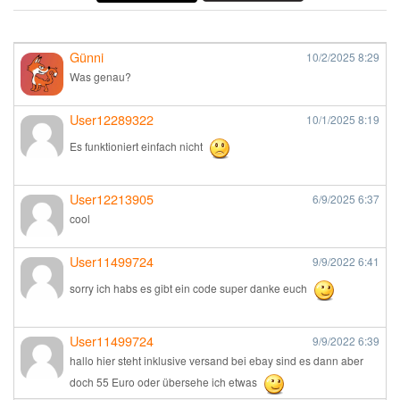
Günni
10/2/2025
8:29
Was genau?
User12289322
10/1/2025
8:19
Es funktioniert einfach nicht
User12213905
6/9/2025
6:37
cool
User11499724
9/9/2022
6:41
sorry ich habs es gibt ein code super danke euch
User11499724
9/9/2022
6:39
hallo hier steht inklusive versand bei ebay sind es dann aber
doch 55 Euro oder übersehe ich etwas