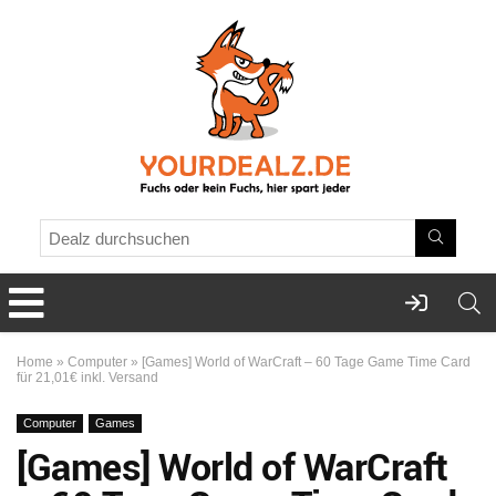
Home
»
Computer
»
[Games] World of WarCraft – 60 Tage Game Time Card
für 21,01€ inkl. Versand
Computer
Games
[Games] World of WarCraft