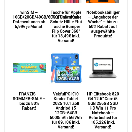
winSIM –
Tasche für Apple
Notebooksbilliger
10GB/20GB/40GB/60GB/Unlimited
iPad Smart Case
– „Angebote der
Datenvolumen ab
Schutz Hülle Etui
Woche“ – bis zu
6,99€ je Monat!
Tasche Bumper
60% Rabatt auf
Flip Cover 360°
ausgewählte
für 13,49€ inkl.
Produkte!
Versand!
FRANZIS –
VekfulPC K10
HP Elitebook 820
SOMMER-SALE –
Kinder Tablet
G4 12.5″ Core i5
bis zu 80%
2025 10.1 Zoll
8GB 256GB SSD
Rabatt!
Andriod 15
HD Win 11 Pro
12GB+64GB
Notebook –
5000mAh 5G Wifi
Refurbished für
für 89,10€ inkl.
185,22€ inkl.
Versand!
Versand!