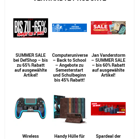
SUMMER SALE
Computeruniverse
Jan Vanderstorm
bei DefShop – bis
– Back to School
– SUMMER SALE
zu 65% Rabatt
– Angebote zu
– bis 60% Rabatt
auf ausgewählte
Semesterstart
auf ausgewählte
Artikel!
und Schulbeginn
Artikel!
bis 45% Rabatt!
Wireless
Handy Hülle für
Spardeal der