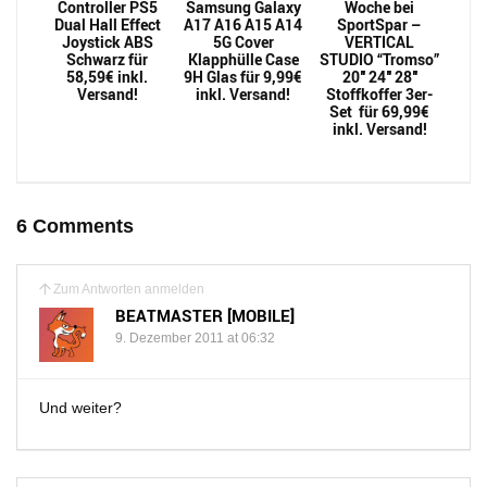
Controller PS5
Samsung Galaxy
Woche bei
Dual Hall Effect
A17 A16 A15 A14
SportSpar –
Joystick ABS
5G Cover
VERTICAL
Schwarz für
Klapphülle Case
STUDIO “Tromso”
58,59€ inkl.
9H Glas für 9,99€
20″ 24″ 28″
Versand!
inkl. Versand!
Stoffkoffer 3er-
Set für 69,99€
inkl. Versand!
6 Comments
Zum Antworten anmelden
BEATMASTER [MOBILE]
9. Dezember 2011 at 06:32
Und weiter?