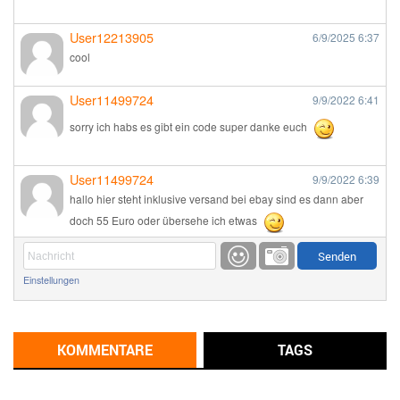
User12213905
6/9/2025
6:37
cool
User11499724
9/9/2022
6:41
sorry ich habs es gibt ein code super danke euch
User11499724
9/9/2022
6:39
hallo hier steht inklusive versand bei ebay sind es dann aber
doch 55 Euro oder übersehe ich etwas
Günni
9/1/2022
6:17
Einstellungen
Ich glaube du hast den Sinn eines Schnäppchenblogs noch
immer nicht verstanden?
Günni
KOMMENTARE
TAGS
9/1/2022
6:16
Dann schau mal bitte auf das Datum
Die meisten Deals