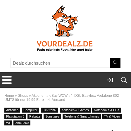
Home
»
Shops
»
Aktionen
»
eBay WOW #4: DSL Easybox Vodafone 802
UMTS für nur 19,99 Euro inkl. Versand
Aktionen
Computer
Elektronik
Konsolen & Games
Notebooks & PCs
Playstation 3
Rabatte
Sonstiges
Telefone & Smartphones
TV & Video
Wii
Xbox 360