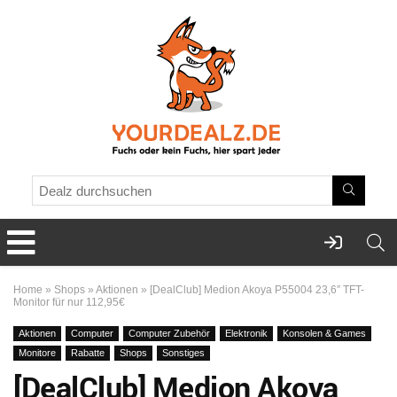
Home
»
Shops
»
Aktionen
»
[DealClub] Medion Akoya P55004 23,6″ TFT-
Monitor für nur 112,95€
Aktionen
Computer
Computer Zubehör
Elektronik
Konsolen & Games
Monitore
Rabatte
Shops
Sonstiges
[DealClub] Medion Akoya