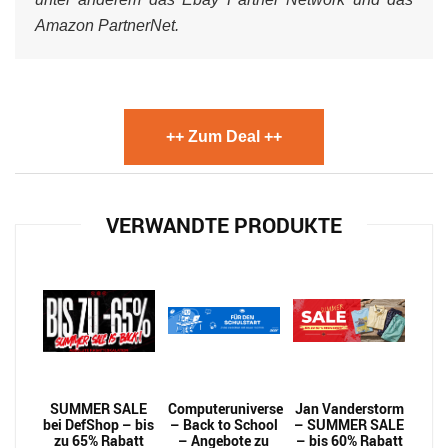
Amazon PartnerNet.
++ Zum Deal ++
VERWANDTE PRODUKTE
SUMMER SALE
Computeruniverse
Jan Vanderstorm
bei DefShop – bis
– Back to School
– SUMMER SALE
zu 65% Rabatt
– Angebote zu
– bis 60% Rabatt