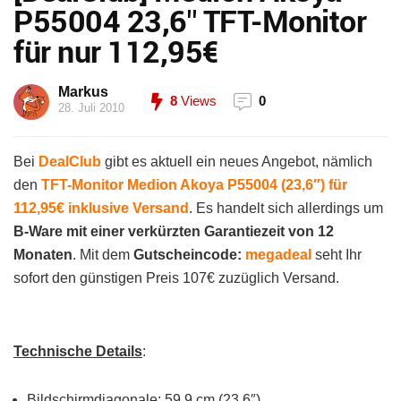
P55004 23,6″ TFT-Monitor
für nur 112,95€
Markus
8
Views
0
28. Juli 2010
Bei
DealClub
gibt es aktuell ein neues Angebot, nämlich
den
TFT-Monitor Medion Akoya P55004 (23,6″) für
112,95€ inklusive Versand
. Es handelt sich allerdings um
B-Ware mit einer verkürzten Garantiezeit von 12
Monaten
. Mit dem
Gutscheincode:
megadeal
seht Ihr
sofort den günstigen Preis 107€ zuzüglich Versand.
Technische Details
:
Bildschirmdiagonale: 59,9 cm (23,6″)