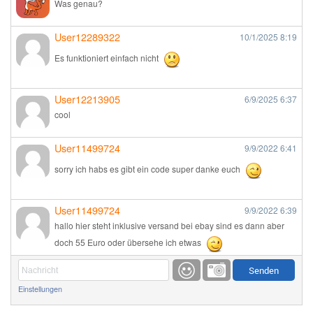
Was genau?
User12289322
10/1/2025
8:19
Es funktioniert einfach nicht
User12213905
6/9/2025
6:37
cool
User11499724
9/9/2022
6:41
sorry ich habs es gibt ein code super danke euch
User11499724
9/9/2022
6:39
hallo hier steht inklusive versand bei ebay sind es dann aber
doch 55 Euro oder übersehe ich etwas
Günni
9/1/2022
6:17
Einstellungen
Ich glaube du hast den Sinn eines Schnäppchenblogs noch
immer nicht verstanden?