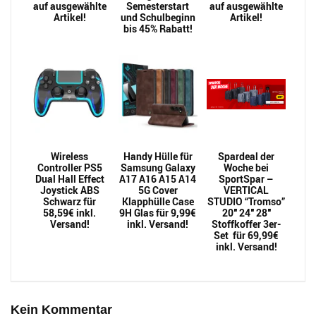
auf ausgewählte
Semesterstart
auf ausgewählte
Artikel!
und Schulbeginn
Artikel!
bis 45% Rabatt!
Wireless
Handy Hülle für
Spardeal der
Controller PS5
Samsung Galaxy
Woche bei
Dual Hall Effect
A17 A16 A15 A14
SportSpar –
Joystick ABS
5G Cover
VERTICAL
Schwarz für
Klapphülle Case
STUDIO “Tromso”
58,59€ inkl.
9H Glas für 9,99€
20″ 24″ 28″
Versand!
inkl. Versand!
Stoffkoffer 3er-
Set für 69,99€
inkl. Versand!
Kein Kommentar