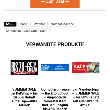
++ Zum Deal ++
TAGS:
ibood
Liveshop
Notebooktasche
Samsonite Evolis Office Case
VERWANDTE PRODUKTE
SUMMER SALE
Computeruniverse
Jan Vanderstorm
bei DefShop – bis
– Back to School
– SUMMER SALE
zu 65% Rabatt
– Angebote zu
– bis 60% Rabatt
auf ausgewählte
Semesterstart
auf ausgewählte
Artikel!
und Schulbeginn
Artikel!
bis 45% Rabatt!