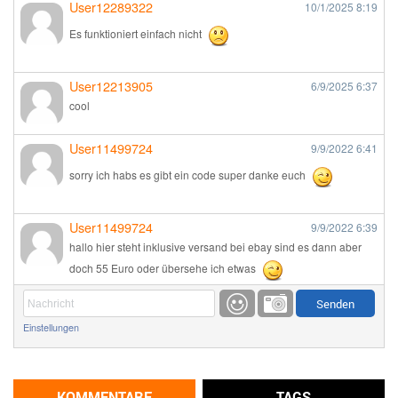
User12289322
10/1/2025
8:19
Es funktioniert einfach nicht
User12213905
6/9/2025
6:37
cool
User11499724
9/9/2022
6:41
sorry ich habs es gibt ein code super danke euch
User11499724
9/9/2022
6:39
hallo hier steht inklusive versand bei ebay sind es dann aber
doch 55 Euro oder übersehe ich etwas
Günni
9/1/2022
6:17
Einstellungen
Ich glaube du hast den Sinn eines Schnäppchenblogs noch
immer nicht verstanden?
Günni
KOMMENTARE
TAGS
9/1/2022
6:16