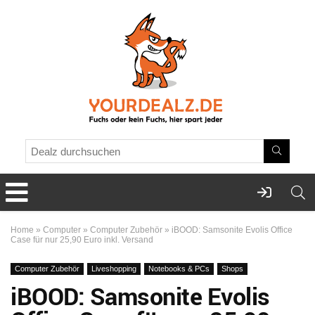
Home
»
Computer
»
Computer Zubehör
»
iBOOD: Samsonite Evolis Office
Case für nur 25,90 Euro inkl. Versand
Computer Zubehör
Liveshopping
Notebooks & PCs
Shops
iBOOD: Samsonite Evolis