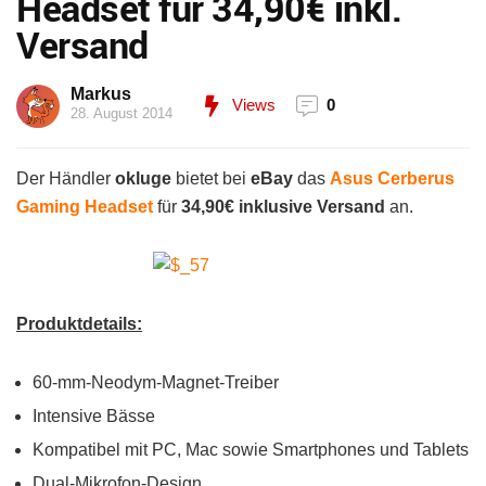
Headset für 34,90€ inkl.
Versand
Markus
Views
0
28. August 2014
Der Händler
okluge
bietet bei
eBay
das
Asus Cerberus
Gaming Headset
für
34,90€ inklusive Versand
an.
Produktdetails:
60-mm-Neodym-Magnet-Treiber
Intensive Bässe
Kompatibel mit PC, Mac sowie Smartphones und Tablets
Dual-Mikrofon-Design