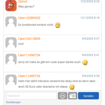
Günni
10/2/2025
8:29
Was genau?
User12289322
10/1/2025
8:19
Es funktioniert einfach nicht
User12213905
6/9/2025
6:37
cool
User11499724
9/9/2022
6:41
sorry ich habs es gibt ein code super danke euch
User11499724
9/9/2022
6:39
hallo hier steht inklusive versand bei ebay sind es dann aber
doch 55 Euro oder übersehe ich etwas
Günni
9/1/2022
6:17
Einstellungen