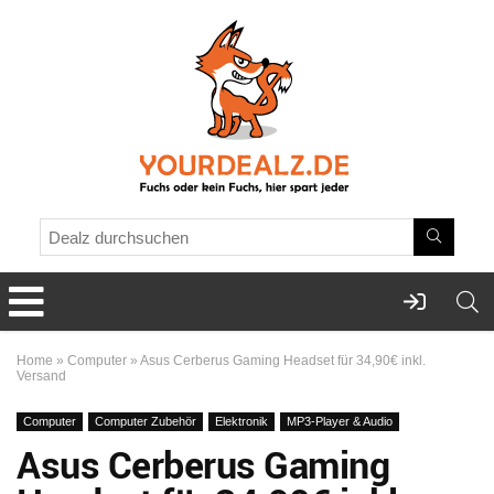
Home
»
Computer
»
Asus Cerberus Gaming Headset für 34,90€ inkl.
Versand
Computer
Computer Zubehör
Elektronik
MP3-Player & Audio
Asus Cerberus Gaming