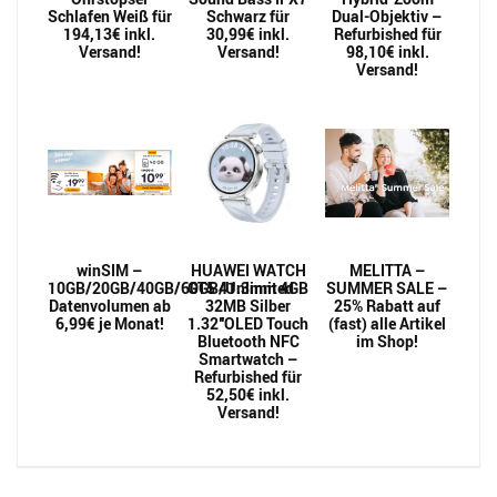
Schlafen Weiß für
Schwarz für
Dual-Objektiv –
194,13€ inkl.
30,99€ inkl.
Refurbished für
Versand!
Versand!
98,10€ inkl.
Versand!
winSIM –
HUAWEI WATCH
MELITTA –
10GB/20GB/40GB/60GB/Unlimited
GT5 41.3mm 4GB
SUMMER SALE –
Datenvolumen ab
32MB Silber
25% Rabatt auf
6,99€ je Monat!
1.32″OLED Touch
(fast) alle Artikel
Bluetooth NFC
im Shop!
Smartwatch –
Refurbished für
52,50€ inkl.
Versand!