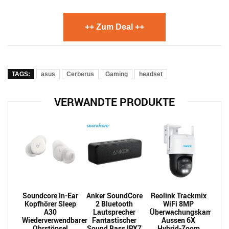
++ Zum Deal ++
TAGS:
asus
Cerberus
Gaming
headset
VERWANDTE PRODUKTE
Soundcore In-Ear
Anker SoundCore
Reolink Trackmix
Kopfhörer Sleep
2 Bluetooth
WiFi 8MP
A30
Lautsprecher
Überwachungskamera
Wiederverwendbarer
Fantastischer
Aussen 6X
Ohrstöpsel
Sound Bass IPX7
Hybrid-Zoom