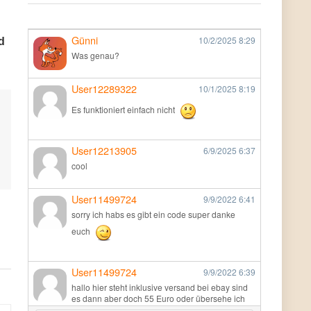
Günni
10/2/2025
8:29
d
Was genau?
User12289322
10/1/2025
8:19
Es funktioniert einfach nicht
User12213905
6/9/2025
6:37
cool
User11499724
9/9/2022
6:41
sorry ich habs es gibt ein code super danke
euch
User11499724
9/9/2022
6:39
hallo hier steht inklusive versand bei ebay sind
es dann aber doch 55 Euro oder übersehe ich