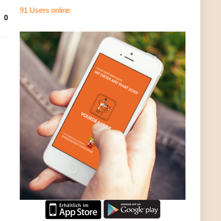
91 Users
online
0