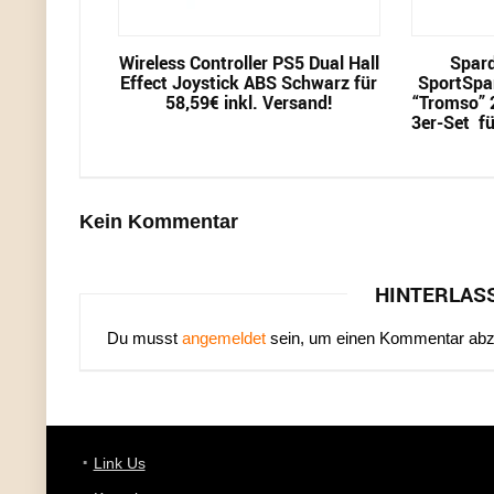
Wireless Controller PS5 Dual Hall
Spard
Effect Joystick ABS Schwarz für
SportSpa
58,59€ inkl. Versand!
“Tromso” 2
3er-Set fü
Kein Kommentar
HINTERLAS
Du musst
angemeldet
sein, um einen Kommentar ab
Link Us