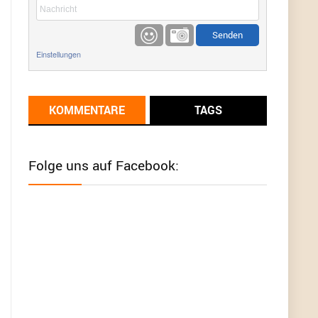
etwas
Günni
9/1/2022
6:17
Einstellungen
Ich glaube du hast den Sinn eines
Schnäppchenblogs noch immer nicht
verstanden?
KOMMENTARE
TAGS
Günni
9/1/2022
6:16
Dann schau mal bitte auf das Datum
Die
meisten Deals sind Tagespreise!
Folge uns auf Facebook:
User11493041
8/31/2022
7:10
Wird hier für 98,99 angeboten, bei Klick auf "Zum
Deal" sind es dann 140 Euro, das ist doch
Betrug am Kunden
Günni
7/30/2022
5:32
Wieso beschiss? Wir sind ein Schnäppchenblog
der "nur" auf Deals hinweist, wir selbst verkaufen
das Produkt nicht. Zudem ist das was du suchst
schon 2 Jahre her.