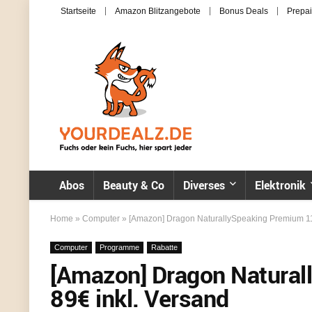
Startseite
Amazon Blitzangebote
Bonus Deals
Prepai
Abos
Beauty & Co
Diverses
Elektronik
Home
»
Computer
»
[Amazon] Dragon NaturallySpeaking Premium 11 
Computer
Programme
Rabatte
[Amazon] Dragon Natural
89€ inkl. Versand