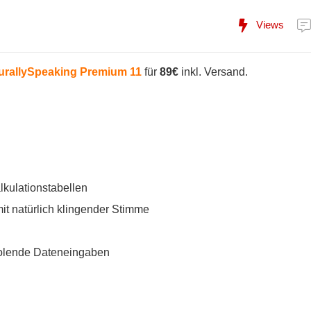
Views
urallySpeaking Premium 11
für
89€
inkl. Versand.
kulationstabellen
t natürlich klingender Stimme
rholende Dateneingaben