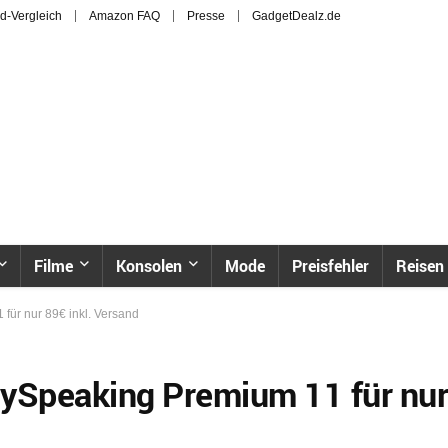
d-Vergleich
Amazon FAQ
Presse
GadgetDealz.de
Filme
Konsolen
Mode
Preisfehler
Reisen
für nur 89€ inkl. Versand
lySpeaking Premium 11 für nur