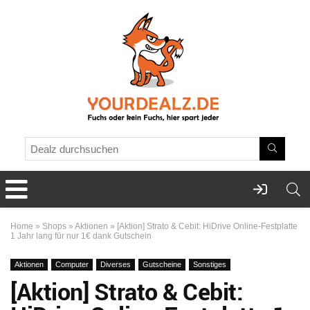
Home
»
Shops
»
Aktionen
»
[Aktion] Strato & Cebit: HiDrive Online-Festplatte
1 Jahr lang für nur 1€ dank Gutschein
Aktionen
Computer
Diverses
Gutscheine
Sonstiges
[Aktion] Strato & Cebit: