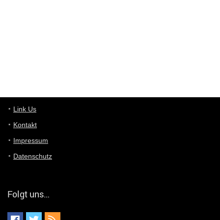
ist das was du suchst schon 2 Jahre her.
User11448863
7/13/2022
3:39
von welchem Panel sprichst du?
User11448767
7/13/2022
1:15
... das Panel hat eine durchsichtige Folie - muss diese weg??
Günni
7/11/2022
5:43
Du hast eine Mail
Link Us
Kontakt
Günni
7/11/2022
5:40
Impressum
Ich schreib dir mal zurück!
Datenschutz
Günni
7/11/2022
5:40
Jo habs gefunden!
Folgt uns…
ALIENWESEN
7/11/2022
5:40
alternativ Email senden an admin@yourdealz.de ?