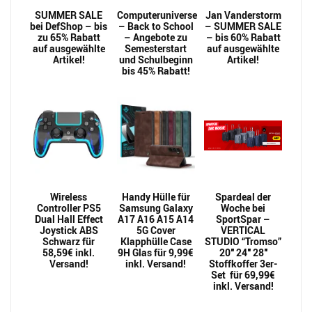
SUMMER SALE
Computeruniverse
Jan Vanderstorm
bei DefShop – bis
– Back to School
– SUMMER SALE
zu 65% Rabatt
– Angebote zu
– bis 60% Rabatt
auf ausgewählte
Semesterstart
auf ausgewählte
Artikel!
und Schulbeginn
Artikel!
bis 45% Rabatt!
Wireless
Handy Hülle für
Spardeal der
Controller PS5
Samsung Galaxy
Woche bei
Dual Hall Effect
A17 A16 A15 A14
SportSpar –
Joystick ABS
5G Cover
VERTICAL
Schwarz für
Klapphülle Case
STUDIO “Tromso”
58,59€ inkl.
9H Glas für 9,99€
20″ 24″ 28″
Versand!
inkl. Versand!
Stoffkoffer 3er-
Set für 69,99€
inkl. Versand!