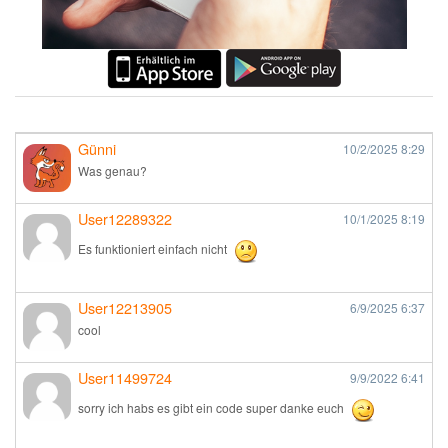
Günni
10/2/2025
8:29
Was genau?
User12289322
10/1/2025
8:19
Es funktioniert einfach nicht
User12213905
6/9/2025
6:37
cool
User11499724
9/9/2022
6:41
sorry ich habs es gibt ein code super danke euch