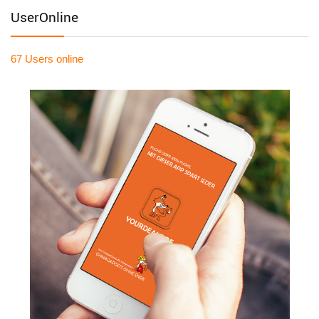
UserOnline
67 Users
online