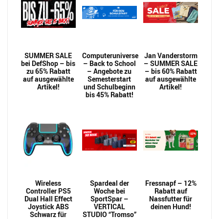
SUMMER SALE
Computeruniverse
Jan Vanderstorm
bei DefShop – bis
– Back to School
– SUMMER SALE
zu 65% Rabatt
– Angebote zu
– bis 60% Rabatt
auf ausgewählte
Semesterstart
auf ausgewählte
Artikel!
und Schulbeginn
Artikel!
bis 45% Rabatt!
Wireless
Spardeal der
Fressnapf – 12%
Controller PS5
Woche bei
Rabatt auf
Dual Hall Effect
SportSpar –
Nassfutter für
Joystick ABS
VERTICAL
deinen Hund!
Schwarz für
STUDIO “Tromso”