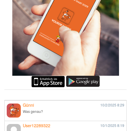
Günni
10/2/2025
8:29
Was genau?
User12289322
10/1/2025
8:19