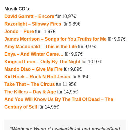
Musik CD’s:
David Garrett – Encore
für 10,97€
Razorlight – Slipway Fires
für 9,89€
Jondo – Pure
für 11,97€
James Morrison – Songs for You,Truths for Me
für 9,97€
Amy Macdonald – This is the Life
für 9,97€
Enya – And Winter Came…
für 9,97€
Kings of Leon – Only By The Night
für 10,97€
Mando Diao – Give Me Fire
für 9,89€
Kid Rock – Rock N Roll Jesus
für 8,95€
Take That – The Circus
für 11,95€
The Killers – Day & Age
für 14,95€
And You Will Know Us By The Trail Of Dead – The
Century of Self
für 14,95€
*Werbung:
Wenn du weiterklickst und anschließend