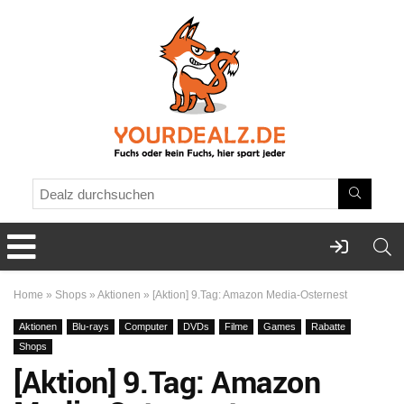
Home
»
Shops
»
Aktionen
»
[Aktion] 9.Tag: Amazon Media-Osternest
Aktionen
Blu-rays
Computer
DVDs
Filme
Games
Rabatte
Shops
[Aktion] 9.Tag: Amazon