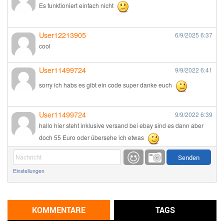
Es funktioniert einfach nicht
User12213905
6/9/2025
6:37
cool
User11499724
9/9/2022
6:41
sorry ich habs es gibt ein code super danke euch
User11499724
9/9/2022
6:39
hallo hier steht inklusive versand bei ebay sind es dann aber
doch 55 Euro oder übersehe ich etwas
Günni
9/1/2022
6:17
Einstellungen
Ich glaube du hast den Sinn eines Schnäppchenblogs noch
immer nicht verstanden?
Günni
KOMMENTARE
TAGS
9/1/2022
6:16