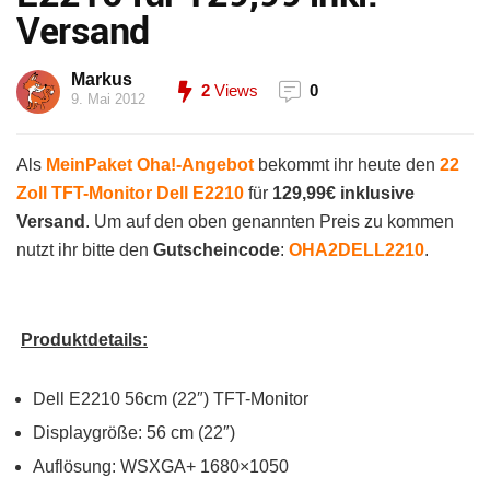
Versand
Markus
2
Views
0
9. Mai 2012
Als
MeinPaket Oha!-Angebot
bekommt ihr heute den
22
Zoll TFT-Monitor Dell E2210
für
129,99€ inklusive
Versand
. Um auf den oben genannten Preis zu kommen
nutzt ihr bitte den
Gutscheincode
:
OHA2DELL2210
.
Produktdetails:
Dell E2210 56cm (22″) TFT-Monitor
Displaygröße: 56 cm (22″)
Auflösung: WSXGA+ 1680×1050