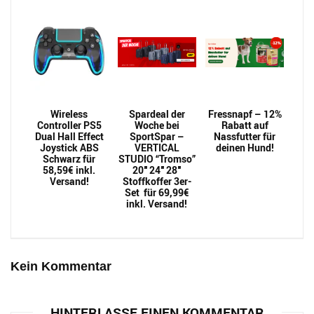
Wireless
Spardeal der
Fressnapf – 12%
Controller PS5
Woche bei
Rabatt auf
Dual Hall Effect
SportSpar –
Nassfutter für
Joystick ABS
VERTICAL
deinen Hund!
Schwarz für
STUDIO “Tromso”
58,59€ inkl.
20″ 24″ 28″
Versand!
Stoffkoffer 3er-
Set für 69,99€
inkl. Versand!
Kein Kommentar
HINTERLASSE EINEN KOMMENTAR