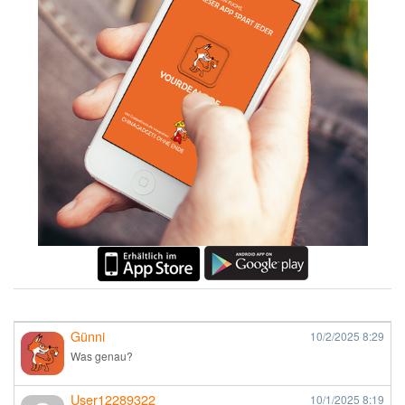
Günni
10/2/2025
8:29
Was genau?
User12289322
10/1/2025
8:19