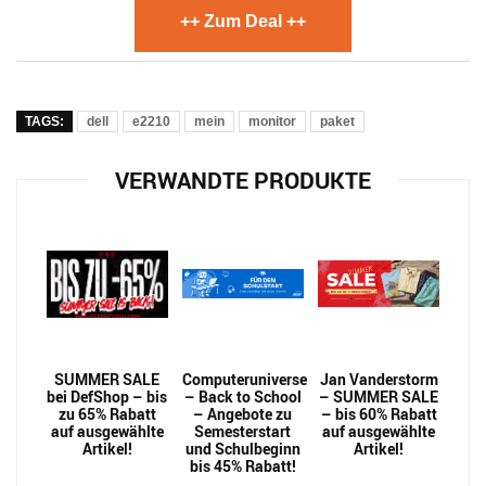
++ Zum Deal ++
TAGS:
dell
e2210
mein
monitor
paket
VERWANDTE PRODUKTE
SUMMER SALE
Computeruniverse
Jan Vanderstorm
bei DefShop – bis
– Back to School
– SUMMER SALE
zu 65% Rabatt
– Angebote zu
– bis 60% Rabatt
auf ausgewählte
Semesterstart
auf ausgewählte
Artikel!
und Schulbeginn
Artikel!
bis 45% Rabatt!