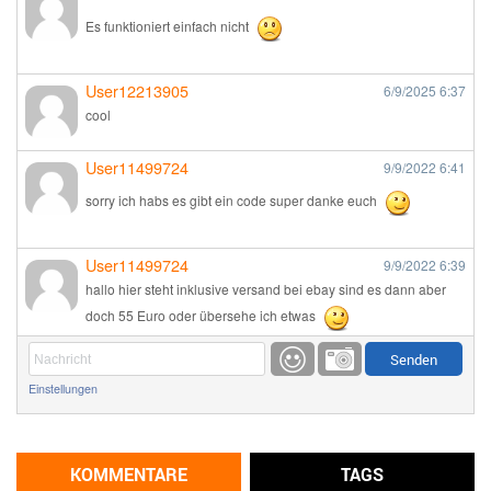
Es funktioniert einfach nicht
User12213905
6/9/2025
6:37
cool
User11499724
9/9/2022
6:41
sorry ich habs es gibt ein code super danke euch
User11499724
9/9/2022
6:39
hallo hier steht inklusive versand bei ebay sind es dann aber
doch 55 Euro oder übersehe ich etwas
Günni
9/1/2022
6:17
Einstellungen
Ich glaube du hast den Sinn eines Schnäppchenblogs noch
immer nicht verstanden?
Günni
KOMMENTARE
TAGS
9/1/2022
6:16