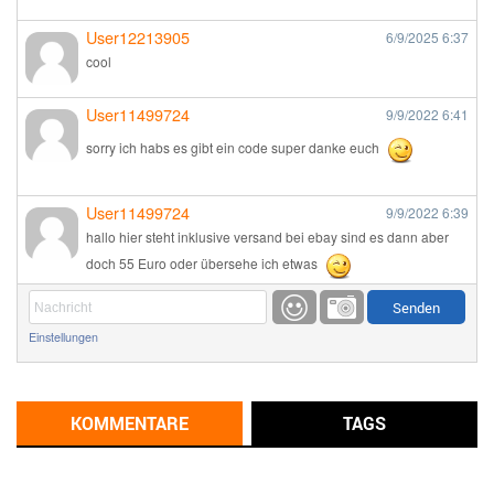
User12213905
6/9/2025
6:37
cool
User11499724
9/9/2022
6:41
sorry ich habs es gibt ein code super danke euch
User11499724
9/9/2022
6:39
hallo hier steht inklusive versand bei ebay sind es dann aber
doch 55 Euro oder übersehe ich etwas
Günni
9/1/2022
6:17
Einstellungen
Ich glaube du hast den Sinn eines Schnäppchenblogs noch
immer nicht verstanden?
Günni
KOMMENTARE
TAGS
9/1/2022
6:16
Dann schau mal bitte auf das Datum
Die meisten Deals
sind Tagespreise!