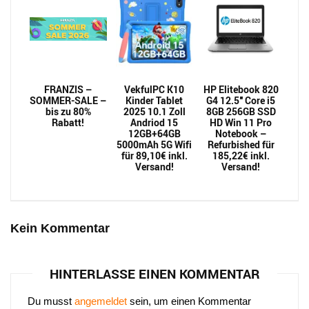
FRANZIS –
VekfulPC K10
HP Elitebook 820
SOMMER-SALE –
Kinder Tablet
G4 12.5″ Core i5
bis zu 80%
2025 10.1 Zoll
8GB 256GB SSD
Rabatt!
Andriod 15
HD Win 11 Pro
12GB+64GB
Notebook –
5000mAh 5G Wifi
Refurbished für
für 89,10€ inkl.
185,22€ inkl.
Versand!
Versand!
Kein Kommentar
HINTERLASSE EINEN KOMMENTAR
Du musst
angemeldet
sein, um einen Kommentar