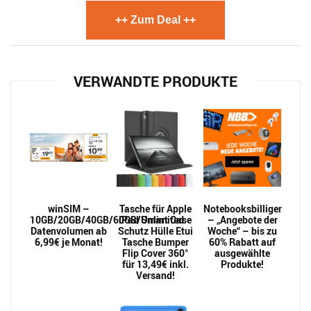
++ Zum Deal ++
VERWANDTE PRODUKTE
winSIM –
Tasche für Apple
Notebooksbilliger
10GB/20GB/40GB/60GB/Unlimited
iPad Smart Case
– „Angebote der
Datenvolumen ab
Schutz Hülle Etui
Woche“ – bis zu
6,99€ je Monat!
Tasche Bumper
60% Rabatt auf
Flip Cover 360°
ausgewählte
für 13,49€ inkl.
Produkte!
Versand!