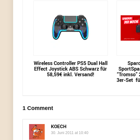
Wireless Controller PS5 Dual Hall
Spard
Effect Joystick ABS Schwarz für
SportSpa
58,59€ inkl. Versand!
“Tromso” 2
3er-Set fü
1 Comment
KOECH
30. Juni 2011 at 10:40