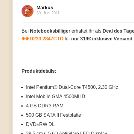
Markus
30. Juni 2011
Bei
Notebooksbilliger
erhaltet Ihr als
Deal des Tag
666D233 2847CTO
für
nur 319€ inklusive Versand
Produktdetails:
Intel Pentium® Dual-Core T4500, 2.30 GHz
Intel Mobile GMA 4500MHD
4 GB DDR3 RAM
500 GB SATA II Festplatte
DVD±RW DL
39.5 cm (15.6″) AntiGlare LED Display