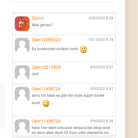
Günni
10/2/2025
8:29
Was genau?
User12289322
10/1/2025
8:19
Es funktioniert einfach nicht
User12213905
6/9/2025
6:37
cool
User11499724
9/9/2022
6:41
sorry ich habs es gibt ein code super danke
euch
User11499724
9/9/2022
6:39
hallo hier steht inklusive versand bei ebay sind
es dann aber doch 55 Euro oder übersehe ich