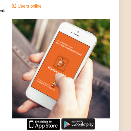
82 Users
online
nt