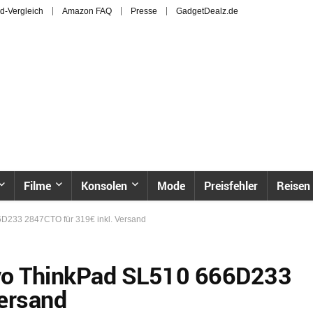
d-Vergleich
Amazon FAQ
Presse
GadgetDealz.de
Filme
Konsolen
Mode
Preisfehler
Reisen
D233 2847CTO für 319€ inkl. Versand
ovo ThinkPad SL510 666D233
Versand