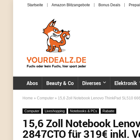
Startseite
Amazon Blitzangebote
Bonus Deals
Prepai
Abos
Beauty & Co
Diverses
Elektronik
Home
»
Computer
»
15,6 Zoll Notebook Lenovo ThinkPad SL510 666
Computer
Liveshopping
Notebooks & PCs
Rabatte
15,6 Zoll Notebook Len
2847CTO für 319€ inkl. 