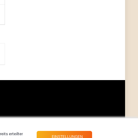
?
ALIENWESEN
7/11/2022
5:38
nein, Dealübeschrift: DDownload
Günni
7/11/2022
3:50
ist es der deal den ich gerade gepostet habe?
ALIENWESEN
7/11/2022
1:02
Ich habe nun nochmal den DEAL eingesendet:
Dein Deal wurde erfolgreich gesendet. Vielen
Dank!
ALIENWESEN
7/10/2022
8:01
direkt hier über Deal melde Button
User11445886
7/10/2022
8:00
direkt hier über Deal melde Button
its erteilter
EINSTELLUNGEN