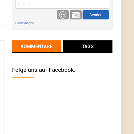
etwas
Günni
9/1/2022
6:17
Einstellungen
Ich glaube du hast den Sinn eines
Schnäppchenblogs noch immer nicht
verstanden?
KOMMENTARE
TAGS
Günni
9/1/2022
6:16
Dann schau mal bitte auf das Datum
Die
meisten Deals sind Tagespreise!
Folge uns auf Facebook:
User11493041
8/31/2022
7:10
Wird hier für 98,99 angeboten, bei Klick auf "Zum
Deal" sind es dann 140 Euro, das ist doch
Betrug am Kunden
Günni
7/30/2022
5:32
Wieso beschiss? Wir sind ein Schnäppchenblog
der "nur" auf Deals hinweist, wir selbst verkaufen
das Produkt nicht. Zudem ist das was du suchst
schon 2 Jahre her.