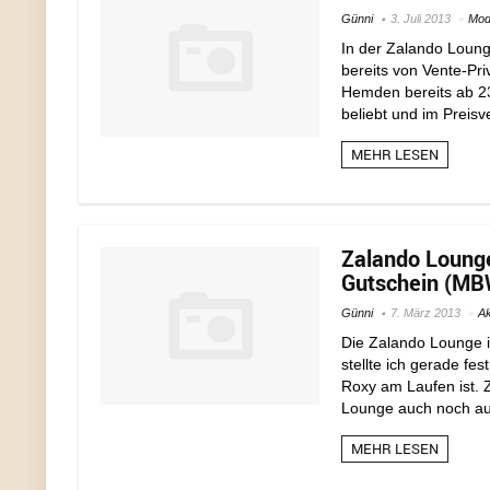
Günni
3. Juli 2013
Mo
In der Zalando Loung
bereits von Vente-Pr
Hemden bereits ab 23
beliebt und im Preisv
MEHR LESEN
Zalando Lounge
Gutschein (MBW
Günni
7. März 2013
Ak
Die Zalando Lounge i
stellte ich gerade fe
Roxy am Laufen ist.
Lounge auch noch aut
MEHR LESEN