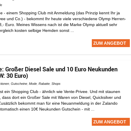
de
e - einem Shopping Club mit Anmeldung (das Prinzip kennt Ihr ja
ivee und Co.) - bekommt Ihr heute viele verschiedene Olymp Herren-
,- Euro. Meines Wissens nach ist die Marke Olymp aktuell sehr
ergleich kosten selbige Hemden sonst ...
ZUM ANGEBOT
: Großer Diesel Sale und 10 Euro Neukunden
: 30 Euro)
tionen
,
Gutscheine
,
Mode
,
Rabatte
,
Shops
st ein Shopping Club - ähnlich wie Vente-Privee. Und mit staunen
st, dass dort ein Großer Sale mit Waren von Diesel, Quicksilver und
 Zusätzlich bekommt man für eine Neuanmeldung in der Zalando
omatisch einen 10€ Neukunden Gutschein - mit ...
ZUM ANGEBOT