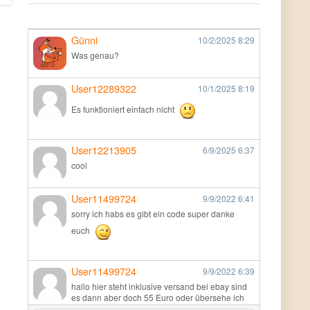
Günni
10/2/2025
8:29
Was genau?
User12289322
10/1/2025
8:19
Es funktioniert einfach nicht
User12213905
6/9/2025
6:37
cool
User11499724
9/9/2022
6:41
sorry ich habs es gibt ein code super danke
euch
User11499724
9/9/2022
6:39
hallo hier steht inklusive versand bei ebay sind
es dann aber doch 55 Euro oder übersehe ich