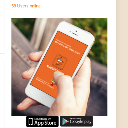
58 Users
online