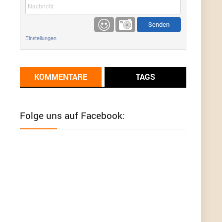
etwas
Günni
9/1/2022
6:17
Einstellungen
Ich glaube du hast den Sinn eines
Schnäppchenblogs noch immer nicht
verstanden?
KOMMENTARE
TAGS
Günni
9/1/2022
6:16
Dann schau mal bitte auf das Datum
Die
meisten Deals sind Tagespreise!
Folge uns auf Facebook:
User11493041
8/31/2022
7:10
Wird hier für 98,99 angeboten, bei Klick auf "Zum
Deal" sind es dann 140 Euro, das ist doch
Betrug am Kunden
Günni
7/30/2022
5:32
Wieso beschiss? Wir sind ein Schnäppchenblog
der "nur" auf Deals hinweist, wir selbst verkaufen
das Produkt nicht. Zudem ist das was du suchst
schon 2 Jahre her.