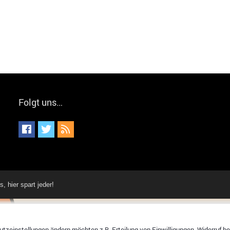
Folgt uns…
hier spart jeder!
tzeinstellungen ändern möchten z.B. Erteilung von Einwilligungen, Widerruf bere