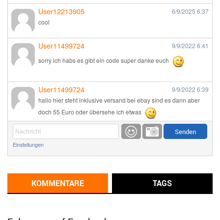
User12213905
6/9/2025
6:37
cool
User11499724
9/9/2022
6:41
sorry ich habs es gibt ein code super danke euch
User11499724
9/9/2022
6:39
hallo hier steht inklusive versand bei ebay sind es dann aber
doch 55 Euro oder übersehe ich etwas
Günni
9/1/2022
6:17
Einstellungen
Ich glaube du hast den Sinn eines Schnäppchenblogs noch
immer nicht verstanden?
Günni
KOMMENTARE
TAGS
9/1/2022
6:16
Dann schau mal bitte auf das Datum
Die meisten Deals
sind Tagespreise!