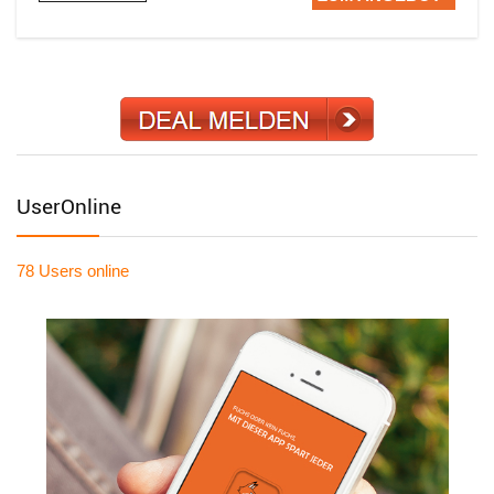
UserOnline
78 Users
online