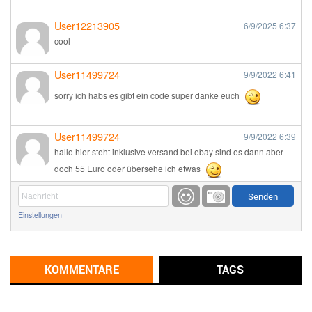
User12213905
6/9/2025
6:37
cool
User11499724
9/9/2022
6:41
sorry ich habs es gibt ein code super danke euch
User11499724
9/9/2022
6:39
hallo hier steht inklusive versand bei ebay sind es dann aber
doch 55 Euro oder übersehe ich etwas
Günni
9/1/2022
6:17
Einstellungen
Ich glaube du hast den Sinn eines Schnäppchenblogs noch
immer nicht verstanden?
Günni
KOMMENTARE
TAGS
9/1/2022
6:16
Dann schau mal bitte auf das Datum
Die meisten Deals
sind Tagespreise!