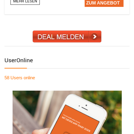
MEHR LESEN
ZUM ANGEBOT
UserOnline
58 Users
online