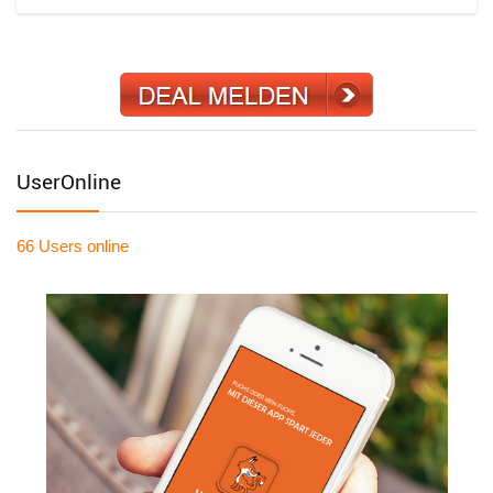
UserOnline
66 Users
online