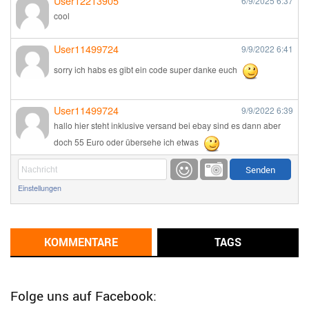
User12213905
6/9/2025
6:37
cool
User11499724
9/9/2022
6:41
sorry ich habs es gibt ein code super danke euch
User11499724
9/9/2022
6:39
hallo hier steht inklusive versand bei ebay sind es dann aber
doch 55 Euro oder übersehe ich etwas
Günni
9/1/2022
6:17
Einstellungen
Ich glaube du hast den Sinn eines Schnäppchenblogs noch
immer nicht verstanden?
Günni
KOMMENTARE
TAGS
9/1/2022
6:16
Dann schau mal bitte auf das Datum
Die meisten Deals
sind Tagespreise!
Folge uns auf Facebook: