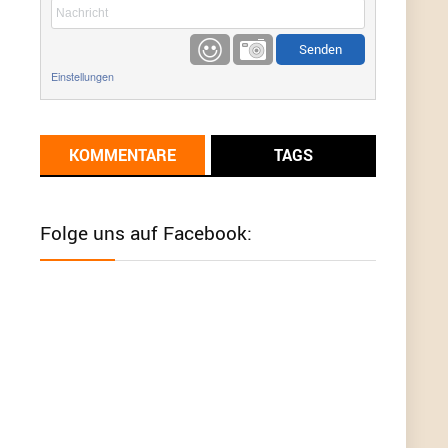
etwas
Günni
9/1/2022
6:17
Einstellungen
Ich glaube du hast den Sinn eines
Schnäppchenblogs noch immer nicht
verstanden?
KOMMENTARE
TAGS
Günni
9/1/2022
6:16
Dann schau mal bitte auf das Datum
Die
meisten Deals sind Tagespreise!
Folge uns auf Facebook:
User11493041
8/31/2022
7:10
Wird hier für 98,99 angeboten, bei Klick auf "Zum
Deal" sind es dann 140 Euro, das ist doch
Betrug am Kunden
Günni
7/30/2022
5:32
Wieso beschiss? Wir sind ein Schnäppchenblog
der "nur" auf Deals hinweist, wir selbst verkaufen
das Produkt nicht. Zudem ist das was du suchst
schon 2 Jahre her.