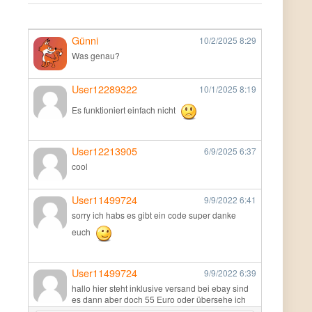
Günni
10/2/2025
8:29
Was genau?
User12289322
10/1/2025
8:19
Es funktioniert einfach nicht
User12213905
6/9/2025
6:37
cool
User11499724
9/9/2022
6:41
sorry ich habs es gibt ein code super danke
euch
User11499724
9/9/2022
6:39
hallo hier steht inklusive versand bei ebay sind
es dann aber doch 55 Euro oder übersehe ich