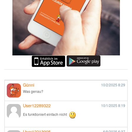
Günni
10/2/2025
8:29
Was genau?
User12289322
10/1/2025
8:19
Es funktioniert einfach nicht
User12213905
6/9/2025
6:37