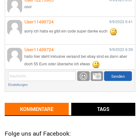
cool
User11499724
9/9/2022
6:41
sorry ich habs es gibt ein code super danke euch
User11499724
9/9/2022
6:39
hallo hier steht inklusive versand bei ebay sind es dann aber
doch 55 Euro oder übersehe ich etwas
Günni
9/1/2022
6:17
Einstellungen
Ich glaube du hast den Sinn eines Schnäppchenblogs noch
immer nicht verstanden?
Günni
KOMMENTARE
TAGS
9/1/2022
6:16
Dann schau mal bitte auf das Datum
Die meisten Deals
sind Tagespreise!
Folge uns auf Facebook: