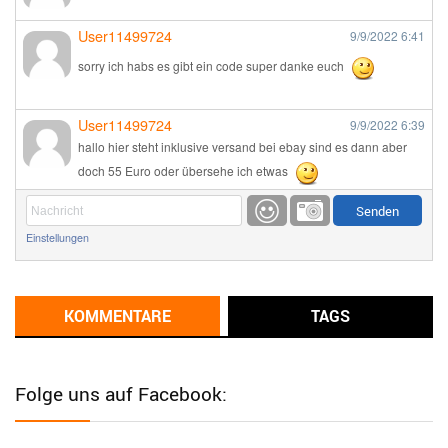
User11499724
9/9/2022
6:41
sorry ich habs es gibt ein code super danke euch
User11499724
9/9/2022
6:39
hallo hier steht inklusive versand bei ebay sind es dann aber
doch 55 Euro oder übersehe ich etwas
Günni
9/1/2022
6:17
Einstellungen
Ich glaube du hast den Sinn eines Schnäppchenblogs noch
immer nicht verstanden?
Günni
KOMMENTARE
TAGS
9/1/2022
6:16
Dann schau mal bitte auf das Datum
Die meisten Deals
sind Tagespreise!
Folge uns auf Facebook:
User11493041
8/31/2022
7:10
Wird hier für 98,99 angeboten, bei Klick auf "Zum Deal" sind es