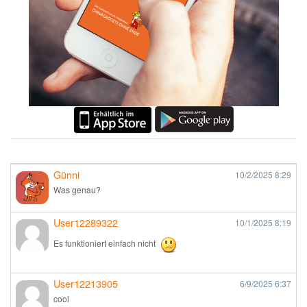
Günni
10/2/2025
8:29
Was genau?
User12289322
10/1/2025
8:19
Es funktioniert einfach nicht
User12213905
6/9/2025
6:37
cool