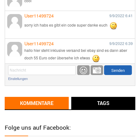
cool
User11499724
9/9/2022
6:41
sorry ich habs es gibt ein code super danke euch
User11499724
9/9/2022
6:39
hallo hier steht inklusive versand bei ebay sind es dann aber
doch 55 Euro oder übersehe ich etwas
Günni
9/1/2022
6:17
Einstellungen
Ich glaube du hast den Sinn eines Schnäppchenblogs noch
immer nicht verstanden?
Günni
KOMMENTARE
TAGS
9/1/2022
6:16
Dann schau mal bitte auf das Datum
Die meisten Deals
sind Tagespreise!
Folge uns auf Facebook:
User11493041
8/31/2022
7:10