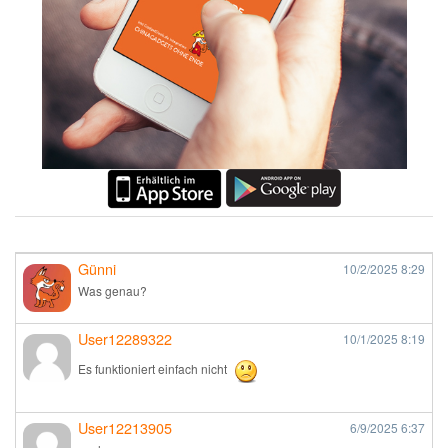
Günni
10/2/2025
8:29
Was genau?
User12289322
10/1/2025
8:19
Es funktioniert einfach nicht
User12213905
6/9/2025
6:37