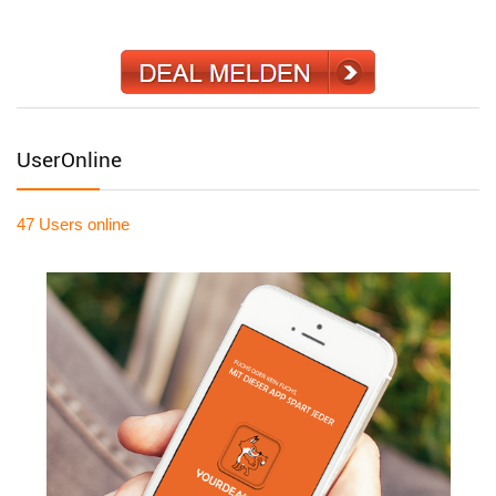
UserOnline
47 Users
online