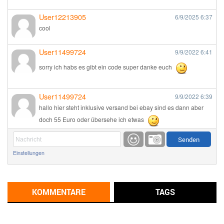
User12213905
6/9/2025
6:37
cool
User11499724
9/9/2022
6:41
sorry ich habs es gibt ein code super danke euch
User11499724
9/9/2022
6:39
hallo hier steht inklusive versand bei ebay sind es dann aber
doch 55 Euro oder übersehe ich etwas
Günni
9/1/2022
6:17
Einstellungen
Ich glaube du hast den Sinn eines Schnäppchenblogs noch
immer nicht verstanden?
Günni
KOMMENTARE
TAGS
9/1/2022
6:16
Dann schau mal bitte auf das Datum
Die meisten Deals
sind Tagespreise!