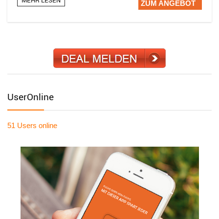
ZUM ANGEBOT
UserOnline
51 Users
online