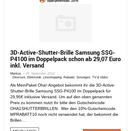
Sparpotential: 10%
3D-Active-Shutter-Brille Samsung SSG-
P4100 im Doppelpack schon ab 29,07 Euro
inkl. Versand
Markus
24. September 2012
Diverses
,
Elektronik
,
Liveshopping
,
Rabatte
,
Sonstiges
,
TV & Video
Als MeinPaket Oha!-Angebot bekommt ihr die 3D-Active-
Shutter-Brille Samsung SSG-P4100 im Doppelpack für
29,95€ inklusive Versand. Um auf den oben genannten
Preis zu kommen nutzt ihr bitte den Gutscheincode:
OHA1SHUTTERBRILLEN. Wer den 10%-Gutscheincode
MPRABATT10 noch nicht verwendet hat, der bekommt die
Brillen ...
MEHR LESEN