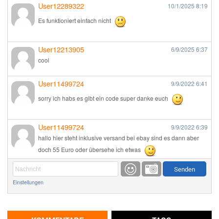
User12289322
10/1/2025
8:19
Es funktioniert einfach nicht
User12213905
6/9/2025
6:37
cool
User11499724
9/9/2022
6:41
sorry ich habs es gibt ein code super danke euch
User11499724
9/9/2022
6:39
hallo hier steht inklusive versand bei ebay sind es dann aber
doch 55 Euro oder übersehe ich etwas
Günni
9/1/2022
6:17
Einstellungen
Ich glaube du hast den Sinn eines Schnäppchenblogs noch
immer nicht verstanden?