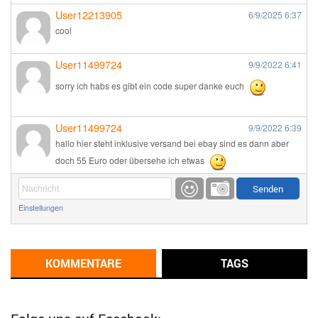
User12213905
6/9/2025
6:37
cool
User11499724
9/9/2022
6:41
sorry ich habs es gibt ein code super danke euch
User11499724
9/9/2022
6:39
hallo hier steht inklusive versand bei ebay sind es dann aber
doch 55 Euro oder übersehe ich etwas
Günni
9/1/2022
6:17
Einstellungen
Ich glaube du hast den Sinn eines Schnäppchenblogs noch
immer nicht verstanden?
Günni
KOMMENTARE
TAGS
9/1/2022
6:16
Dann schau mal bitte auf das Datum
Die meisten Deals
sind Tagespreise!