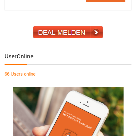
UserOnline
66 Users
online