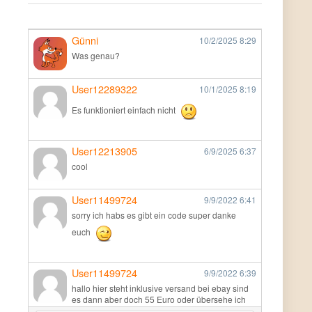
Günni
10/2/2025
8:29
Was genau?
User12289322
10/1/2025
8:19
Es funktioniert einfach nicht
User12213905
6/9/2025
6:37
cool
User11499724
9/9/2022
6:41
sorry ich habs es gibt ein code super danke
euch
User11499724
9/9/2022
6:39
hallo hier steht inklusive versand bei ebay sind
es dann aber doch 55 Euro oder übersehe ich