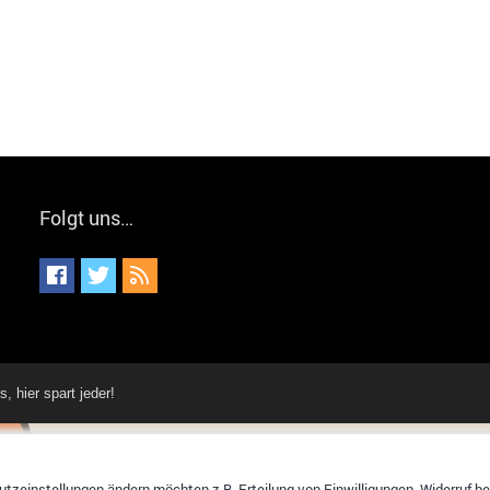
Folgt uns…
hier spart jeder!
tzeinstellungen ändern möchten z.B. Erteilung von Einwilligungen, Widerruf bere