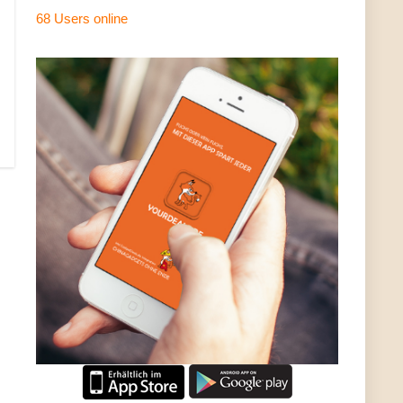
68 Users
online