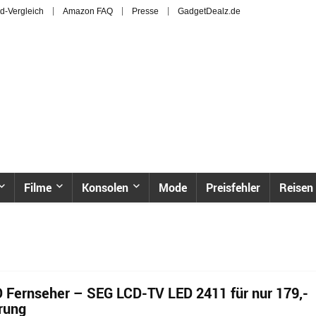
d-Vergleich
Amazon FAQ
Presse
GadgetDealz.de
Filme
Konsolen
Mode
Preisfehler
Reisen
HD Fernseher – SEG LCD-TV LED 2411 für nur 179,-
erung