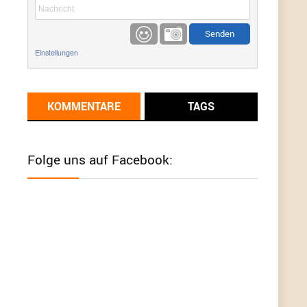
etwas
Günni
9/1/2022
6:17
Einstellungen
Ich glaube du hast den Sinn eines
Schnäppchenblogs noch immer nicht
verstanden?
KOMMENTARE
TAGS
Günni
9/1/2022
6:16
Dann schau mal bitte auf das Datum
Die
meisten Deals sind Tagespreise!
Folge uns auf Facebook:
User11493041
8/31/2022
7:10
Wird hier für 98,99 angeboten, bei Klick auf "Zum
Deal" sind es dann 140 Euro, das ist doch
Betrug am Kunden
Günni
7/30/2022
5:32
Wieso beschiss? Wir sind ein Schnäppchenblog
der "nur" auf Deals hinweist, wir selbst verkaufen
das Produkt nicht. Zudem ist das was du suchst
schon 2 Jahre her.