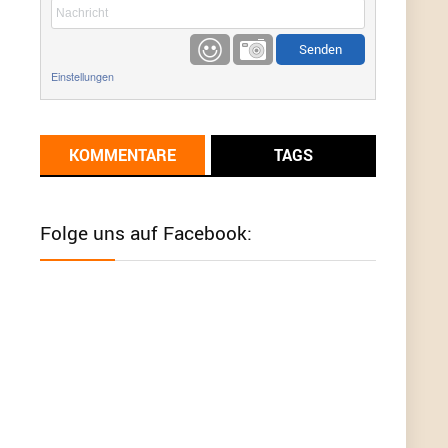
etwas
Günni
9/1/2022
6:17
Einstellungen
Ich glaube du hast den Sinn eines
Schnäppchenblogs noch immer nicht
verstanden?
KOMMENTARE
TAGS
Günni
9/1/2022
6:16
Dann schau mal bitte auf das Datum
Die
meisten Deals sind Tagespreise!
Folge uns auf Facebook:
User11493041
8/31/2022
7:10
Wird hier für 98,99 angeboten, bei Klick auf "Zum
Deal" sind es dann 140 Euro, das ist doch
Betrug am Kunden
Günni
7/30/2022
5:32
Wieso beschiss? Wir sind ein Schnäppchenblog
der "nur" auf Deals hinweist, wir selbst verkaufen
das Produkt nicht. Zudem ist das was du suchst
schon 2 Jahre her.