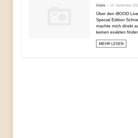
Günni
19. September 20
Über den iBOOD Live
Special Edition Schne
machte mich direkt a
keinen exakten finden
MEHR LESEN