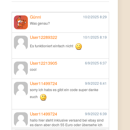
Günni
10/2/2025
8:29
Was genau?
User12289322
10/1/2025
8:19
Es funktioniert einfach nicht
User12213905
6/9/2025
6:37
cool
User11499724
9/9/2022
6:41
sorry ich habs es gibt ein code super danke
euch
User11499724
9/9/2022
6:39
hallo hier steht inklusive versand bei ebay sind
es dann aber doch 55 Euro oder übersehe ich