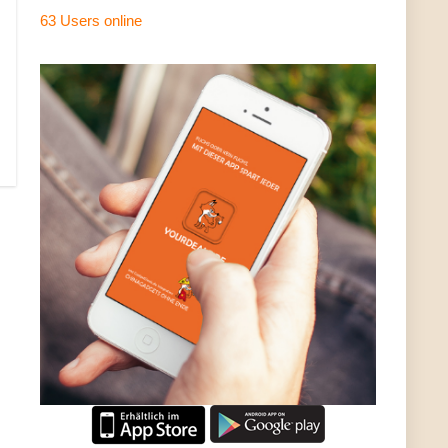
63 Users
online