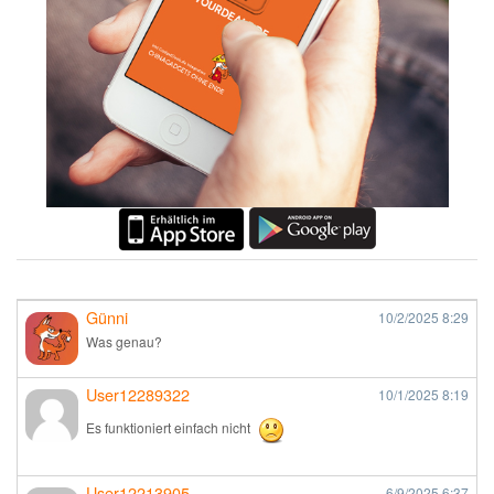
Günni
10/2/2025
8:29
Was genau?
User12289322
10/1/2025
8:19
Es funktioniert einfach nicht
User12213905
6/9/2025
6:37