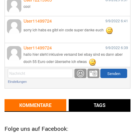
cool
User11499724
9/9/2022
6:41
sorry ich habs es gibt ein code super danke euch
User11499724
9/9/2022
6:39
hallo hier steht inklusive versand bei ebay sind es dann aber
doch 55 Euro oder übersehe ich etwas
Günni
9/1/2022
6:17
Einstellungen
Ich glaube du hast den Sinn eines Schnäppchenblogs noch
immer nicht verstanden?
Günni
KOMMENTARE
TAGS
9/1/2022
6:16
Dann schau mal bitte auf das Datum
Die meisten Deals
sind Tagespreise!
Folge uns auf Facebook: