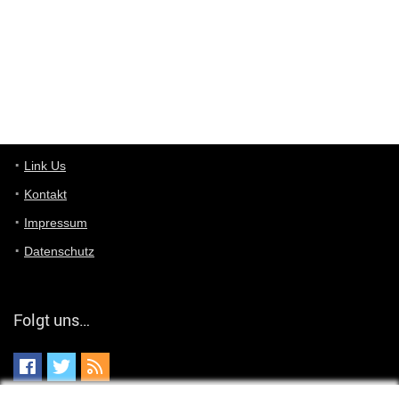
User11448863
7/13/2022
3:39
von welchem Panel sprichst du?
User11448767
7/13/2022
1:15
... das Panel hat eine durchsichtige Folie - muss diese weg??
Günni
7/11/2022
5:43
Du hast eine Mail
Link Us
Kontakt
Günni
7/11/2022
5:40
Impressum
Ich schreib dir mal zurück!
Datenschutz
Günni
7/11/2022
5:40
Jo habs gefunden!
Folgt uns…
ALIENWESEN
7/11/2022
5:40
alternativ Email senden an admin@yourdealz.de ?