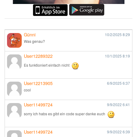
Günni
10/2/2025
8:29
Was genau?
User12289322
10/1/2025
8:19
Es funktioniert einfach nicht
User12213905
6/9/2025
6:37
cool
User11499724
9/9/2022
6:41
sorry ich habs es gibt ein code super danke euch
User11499724
9/9/2022
6:39