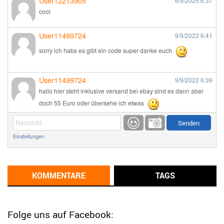
User12213905
6/9/2025
6:37
cool
User11499724
9/9/2022
6:41
sorry ich habs es gibt ein code super danke euch
User11499724
9/9/2022
6:39
hallo hier steht inklusive versand bei ebay sind es dann aber
doch 55 Euro oder übersehe ich etwas
Günni
9/1/2022
6:17
Einstellungen
Ich glaube du hast den Sinn eines Schnäppchenblogs noch
immer nicht verstanden?
Günni
KOMMENTARE
TAGS
9/1/2022
6:16
Dann schau mal bitte auf das Datum
Die meisten Deals
sind Tagespreise!
Folge uns auf Facebook: