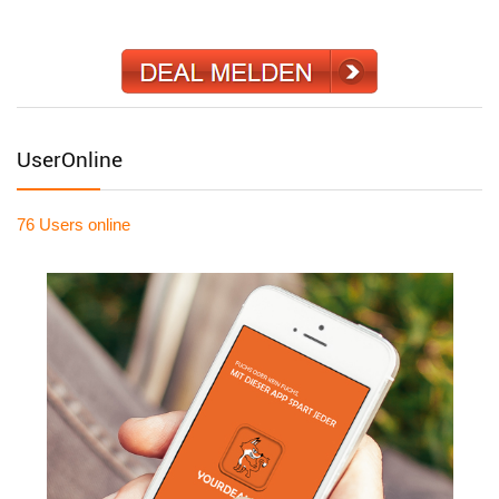
UserOnline
76 Users
online