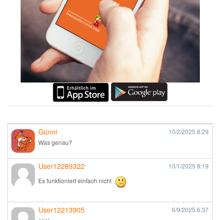
Günni
10/2/2025
8:29
Was genau?
User12289322
10/1/2025
8:19
Es funktioniert einfach nicht
User12213905
6/9/2025
6:37