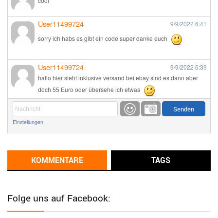
cool
User11499724
9/9/2022
6:41
sorry ich habs es gibt ein code super danke euch
User11499724
9/9/2022
6:39
hallo hier steht inklusive versand bei ebay sind es dann aber
doch 55 Euro oder übersehe ich etwas
Günni
9/1/2022
6:17
Einstellungen
Ich glaube du hast den Sinn eines Schnäppchenblogs noch
immer nicht verstanden?
Günni
KOMMENTARE
TAGS
9/1/2022
6:16
Dann schau mal bitte auf das Datum
Die meisten Deals
sind Tagespreise!
Folge uns auf Facebook:
User11493041
8/31/2022
7:10