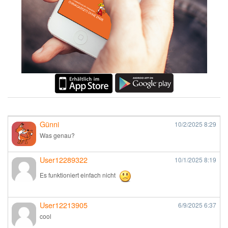
Günni
10/2/2025
8:29
Was genau?
User12289322
10/1/2025
8:19
Es funktioniert einfach nicht
User12213905
6/9/2025
6:37
cool