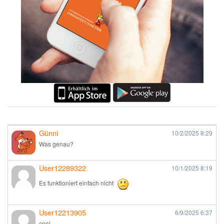
Günni
10/2/2025
8:29
Was genau?
User12289322
10/1/2025
8:19
Es funktioniert einfach nicht
User12213905
6/9/2025
6:37
cool