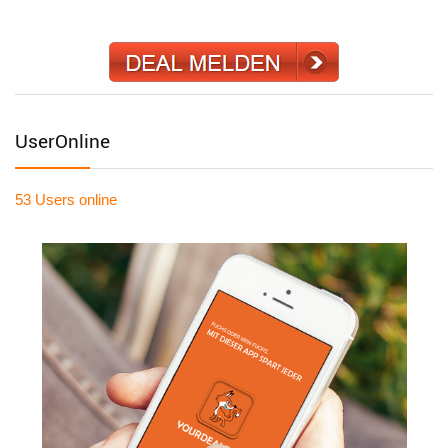
UserOnline
53 Users
online