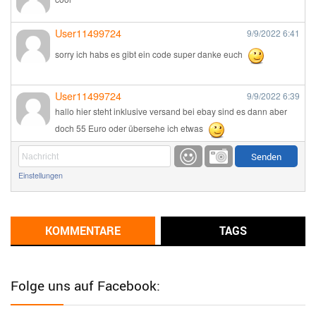
User11499724
9/9/2022
6:41
sorry ich habs es gibt ein code super danke euch
User11499724
9/9/2022
6:39
hallo hier steht inklusive versand bei ebay sind es dann aber
doch 55 Euro oder übersehe ich etwas
Günni
9/1/2022
6:17
Einstellungen
Ich glaube du hast den Sinn eines Schnäppchenblogs noch
immer nicht verstanden?
Günni
KOMMENTARE
TAGS
9/1/2022
6:16
Dann schau mal bitte auf das Datum
Die meisten Deals
sind Tagespreise!
Folge uns auf Facebook:
User11493041
8/31/2022
7:10